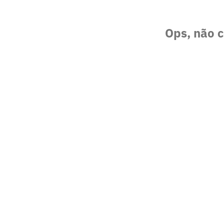
Ops, não c