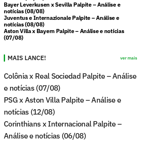
Bayer Leverkusen x Sevilla Palpite – Análise e
notícias (08/08)
Juventus e Internazionale Palpite – Análise e
notícias (08/08)
Aston Villa x Bayern Palpite – Análise e notícias
(07/08)
MAIS LANCE!
ver mais
Colônia x Real Sociedad Palpite – Análise
e notícias (07/08)
PSG x Aston Villa Palpite – Análise e
notícias (12/08)
Corinthians x Internacional Palpite –
Análise e notícias (06/08)