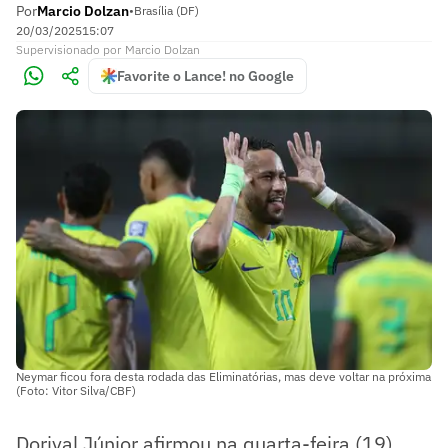
Por
Marcio Dolzan
•
Brasília (DF)
20/03/2025
15:07
Supervisionado
por
Marcio Dolzan
Favorite o Lance! no Google
Neymar ficou fora desta rodada das Eliminatórias, mas deve voltar na próxima
(Foto: Vitor Silva/CBF)
Dorival Júnior afirmou na quarta-feira (19),