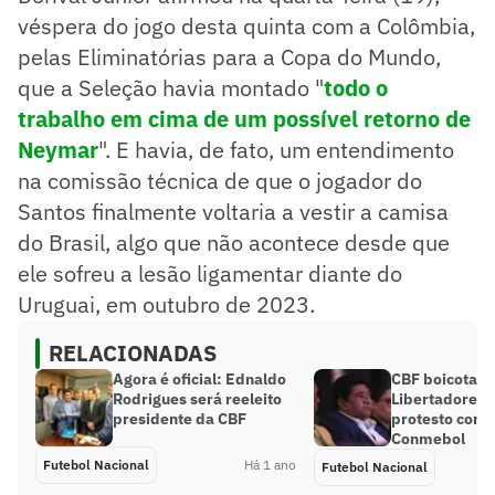
véspera do jogo desta quinta com a Colômbia,
pelas Eliminatórias para a Copa do Mundo,
que a Seleção havia montado "
todo o
trabalho em cima de um possível retorno de
Neymar
". E havia, de fato, um entendimento
na comissão técnica de que o jogador do
Santos finalmente voltaria a vestir a camisa
do Brasil, algo que não acontece desde que
ele sofreu a lesão ligamentar diante do
Uruguai, em outubro de 2023.
RELACIONADAS
Agora é oficial: Ednaldo
CBF boicota so
Rodrigues será reeleito
Libertadores
presidente da CBF
protesto contr
Conmebol
Futebol Nacional
Há 1 ano
Futebol Nacional