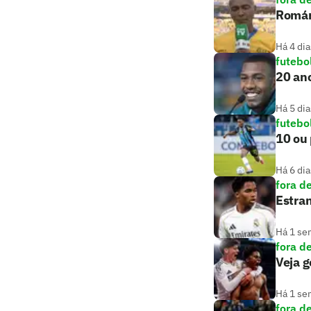
Romári
Há 4 dia
futebo
20 ano
Há 5 dia
futebo
10 ou 
Há 6 dia
fora d
Estran
Há 1 se
fora d
Veja g
Há 1 se
fora d