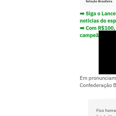
Seleção Brasileira
➡️ Siga o Lanc
notícias do es
➡️
Com R$100, 
campeão da Li
Em pronunciame
Confederação Br
Fico honr