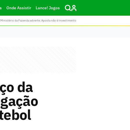
s
Onde Assistir
Lance! Jogos
Ministério da Fazenda adverte: Aposta não é investimento
aço da
egação
tebol