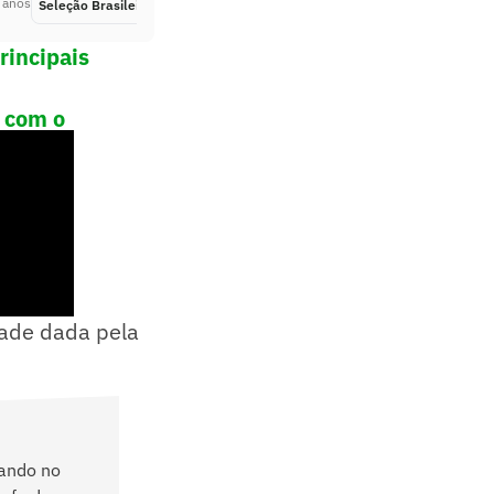
 anos
Seleção Brasileira
Há 2 anos
rincipais
 com o
dade dada pela
hando no