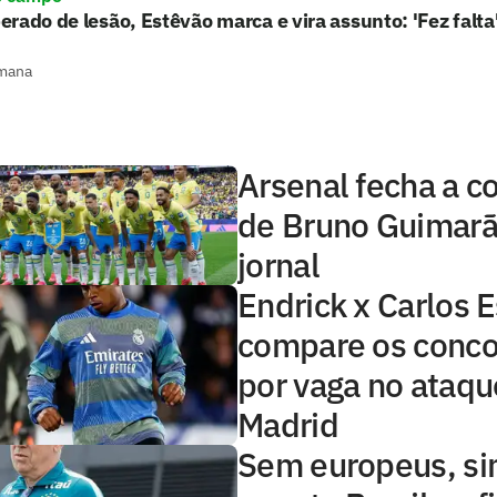
rado de lesão, Estêvão marca e vira assunto: 'Fez falta
mana
Arsenal fecha a c
de Bruno Guimarã
jornal
Endrick x Carlos E
compare os conco
por vaga no ataqu
Madrid
Sem europeus, si