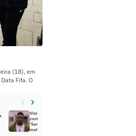
feira (18), em
 Data Fifa. O
Vini Jr aprova jogos da Seleção
a
contra Inglaterra e Espanha:
‘Sempre bom jogar contra os
melhores’