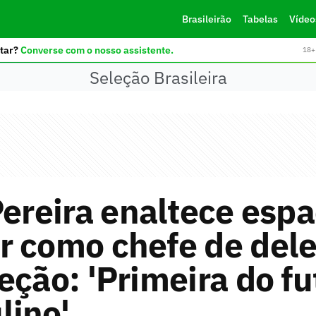
Brasileirão
Tabelas
Vídeo
tar?
Converse com o nosso assistente.
18+ 
Seleção Brasileira
Pereira enaltece esp
r como chefe de del
eção: 'Primeira do fu
lino'