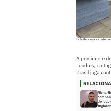
Leila Pereira é a chefe de
A presidente d
Londres, na Ingl
Brasil joga con
RELACION
Richarl
companh
de jogo 
Inglater