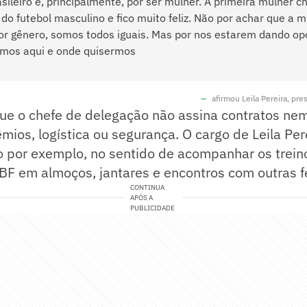
asileiro e, principalmente, por ser mulher. A primeira mulher c
do futebol masculino e fico muito feliz. Não por achar que a m
or gênero, somos todos iguais. Mas por nos estarem dando o
rmos aqui e onde quisermos
afirmou Leila Pereira, pr
que o chefe de delegação não assina contratos ne
êmios, logística ou segurança. O cargo de Leila Per
o por exemplo, no sentido de acompanhar os trein
CBF em almoços, jantares e encontros com outras 
CONTINUA
APÓS A
PUBLICIDADE