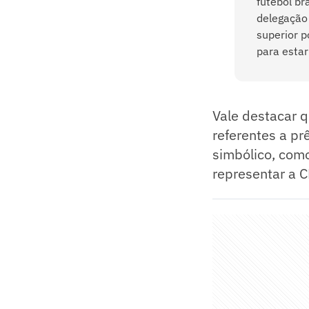
futebol br
delegação 
superior p
para esta
Vale destacar 
referentes a pr
simbólico, com
representar a 