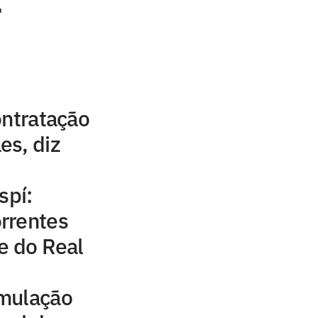
'
ontratação
es, diz
spí:
rrentes
e do Real
mulação