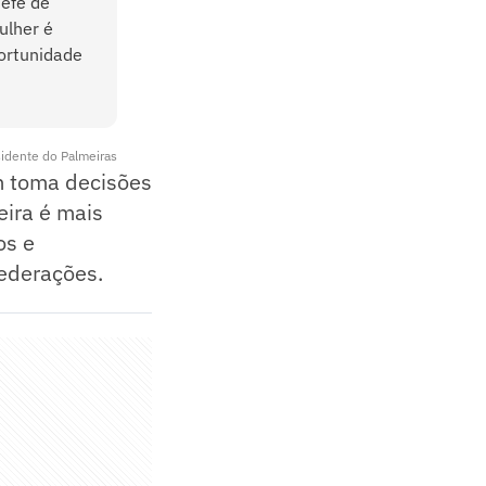
hefe de
ulher é
portunidade
esidente do Palmeiras
m toma decisões
eira é mais
os e
federações.