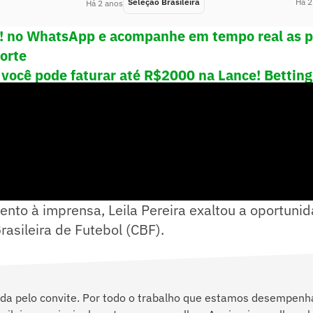
Seleção Brasileira
Há 2
Há 2 anos
e! no WhatsApp e acompanhe em tempo real as p
porte
você pode faturar até R$2000 na Lance! Betting
bertadores 2024!
nto à imprensa, Leila Pereira exaltou a oportuni
asileira de Futebol (CBF).
ada pelo convite. Por todo o trabalho que estamos desempen