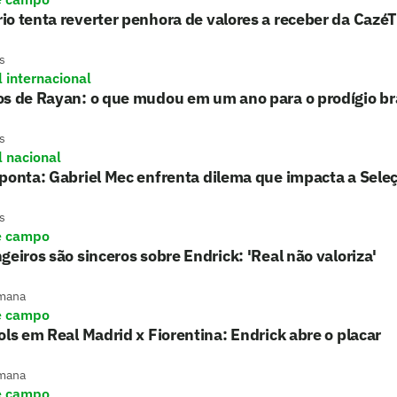
o tenta reverter penhora de valores a receber da Cazé
s
l internacional
s de Rayan: o que mudou em um ano para o prodígio bra
s
l nacional
ponta: Gabriel Mec enfrenta dilema que impacta a Sele
s
e campo
geiros são sinceros sobre Endrick: 'Real não valoriza'
mana
e campo
ols em Real Madrid x Fiorentina: Endrick abre o placar
mana
e campo