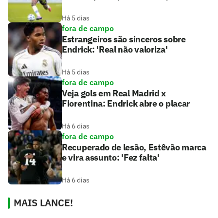
Há 5 dias
fora de campo
Estrangeiros são sinceros sobre
Endrick: 'Real não valoriza'
Há 5 dias
fora de campo
Veja gols em Real Madrid x
Fiorentina: Endrick abre o placar
Há 6 dias
fora de campo
Recuperado de lesão, Estêvão marca
e vira assunto: 'Fez falta'
Há 6 dias
MAIS LANCE!