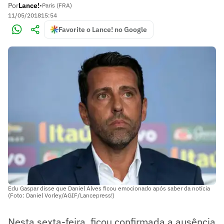
Por
Lance!
•
Paris (FRA)
11/05/2018
15:54
Favorite o Lance! no Google
Edu Gaspar disse que Daniel Alves ficou emocionado após saber da notícia
(Foto: Daniel Vorley/AGIF/Lancepress!)
Nesta sexta-feira, ficou confirmada a ausência