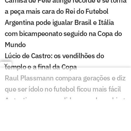
Camisa de Pelé atinge recorde e se torna
a peça mais cara do Rei do Futebol
Argentina pode igualar Brasil e Itália
com bicampeonato seguido na Copa do
Mundo
Lúcio de Castro: os vendilhões do
templo e a final da Copa
Raul Plassmann compara gerações e diz
que ser ídolo no futebol ficou mais fácil
Argentina recupera liderança do ranking
da Fifa; veja posição do Brasil
Garantido na final, Messi pode igualar