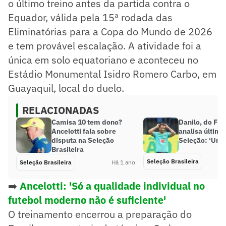
o último treino antes da partida contra o
Equador, válida pela 15ª rodada das
Eliminatórias para a Copa do Mundo de 2026
e tem provável escalação. A atividade foi a
única em solo equatoriano e aconteceu no
Estádio Monumental Isidro Romero Carbo, em
Guayaquil, local do duelo.
RELACIONADAS
Camisa 10 tem dono?
Danilo, do Fl
Ancelotti fala sobre
analisa último
disputa na Seleção
Seleção: ‘Uma
Brasileira
Seleção Brasileira
Seleção Brasileira
Há 1 ano
➡️
Ancelotti: 'Só a qualidade individual no
futebol moderno não é suficiente'
O treinamento encerrou a preparação do