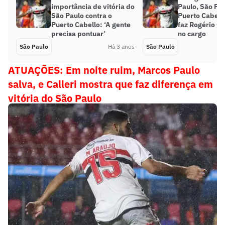
importância de vitória do
Paulo, São Pa
São Paulo contra o
Puerto Cabello
Puerto Cabello: ‘A gente
faz Rogério Ce
precisa pontuar’
no cargo
São Paulo
Há 3 anos
São Paulo
ATUAÇÕES: Em noite ruim, Marcos Paulo
salva, e Calleri mostra que faz diferença em
vitória do São Paulo
Veja tabela da Copa Sul-Americana