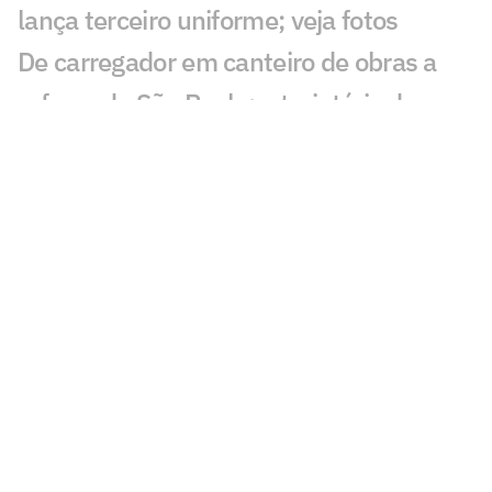
lança terceiro uniforme; veja fotos
De carregador em canteiro de obras a
reforço do São Paulo: a trajetória de
Newton
São Paulo se aproxima de Iago Borduchi
para a lateral-esquerda
Julio Casares renuncia ao cargo de
conselheiro do São Paulo
São Paulo terá camisa exclusiva para o
futebol feminino pela primeira vez
São Paulo conhece os novos membros
do Conselho Deliberativo