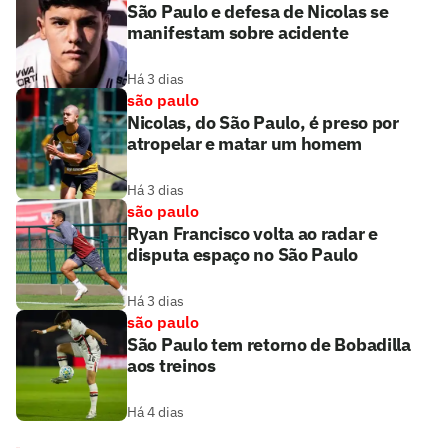
São Paulo e defesa de Nicolas se
manifestam sobre acidente
Há 3 dias
são paulo
Nicolas, do São Paulo, é preso por
atropelar e matar um homem
Há 3 dias
são paulo
Ryan Francisco volta ao radar e
disputa espaço no São Paulo
Há 3 dias
são paulo
São Paulo tem retorno de Bobadilla
aos treinos
Há 4 dias