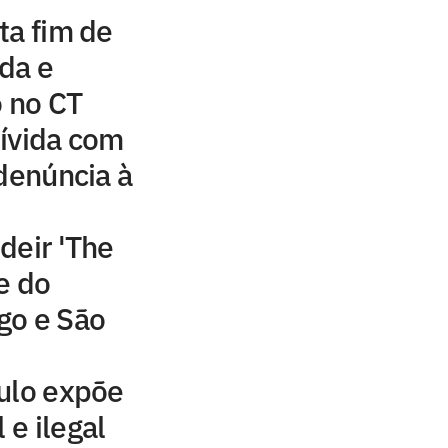
ta fim de
da e
o no CT
ívida com
 denúncia à
deir 'The
e do
go e São
ulo expõe
 e ilegal