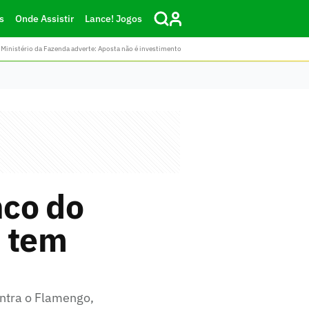
s
Onde Assistir
Lance! Jogos
Ministério da Fazenda adverte: Aposta não é investimento
nco do
e tem
ontra o Flamengo,