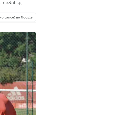
sente&nbsp;
e o Lance! no Google