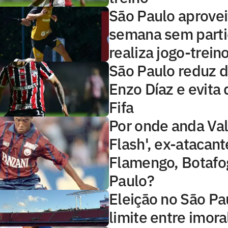
São Paulo aprovei
semana sem parti
realiza jogo-trein
São Paulo reduz d
Enzo Díaz e evita
Fifa
Por onde anda Val
Flash', ex-atacant
Flamengo, Botafo
Paulo?
Eleição no São Pa
limite entre imoral