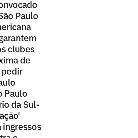
convocado
 São Paulo
mericana
 garantem
os clubes
oxima de
 pedir
aulo
o Paulo
io da Sul-
ação'
 ingressos
ra o