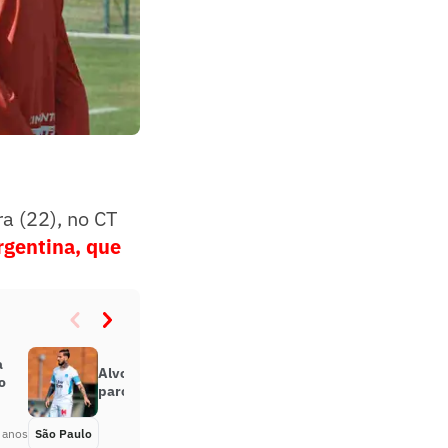
a (22), no CT
Argentina, que
a
Alvo do São Paulo, Benedetto já foi
o
parceiro de Rigoni e William
 anos
São Paulo
Há 5 anos