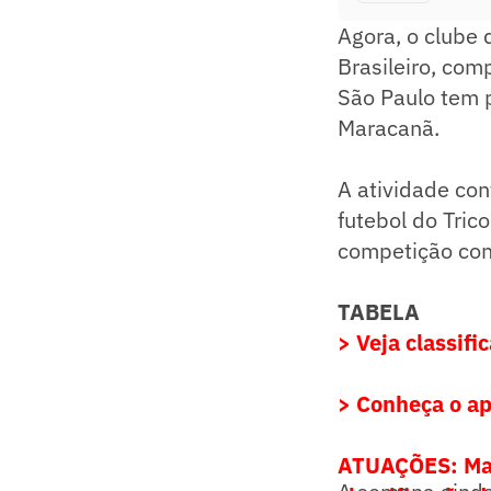
Agora, o clube
Brasileiro, co
São Paulo tem p
Maracanã.
A atividade co
futebol do Tric
competição cont
TABELA
> Veja classifi
> Conheça o ap
ATUAÇÕES: Marq