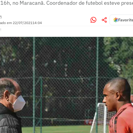
 16h, no Maracanã. Coordenador de futebol esteve pre
P)
Favorit
zado em
22/07/2021
14:04
!