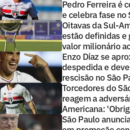
Pedro Ferreira é 
e celebra fase no
Oitavas da Sul-A
estão definidas e
valor milionário a
Enzo Díaz se apr
despedida e deve
rescisão no São P
Torcedores do Sã
reagem a adversár
Americana: 'Obrig
São Paulo anuncia
em promoção cont