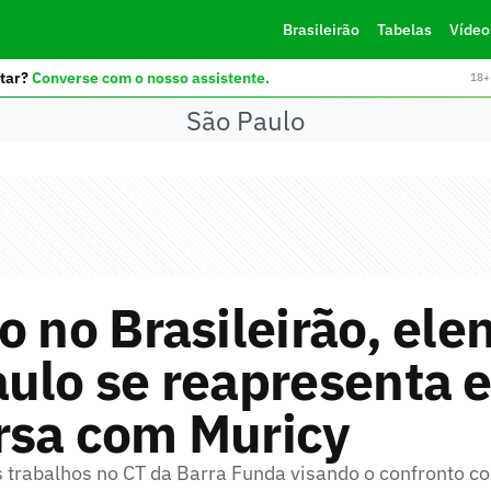
Brasileirão
Tabelas
Vídeo
tar?
Converse com o nosso assistente.
18+ 
São Paulo
o no Brasileirão, ele
ulo se reapresenta 
rsa com Muricy
s trabalhos no CT da Barra Funda visando o confronto c