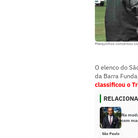
Marquinhos conversou com
O elenco do São
da Barra Funda
classificou o T
RELACION
Na moda
com marc
São Paulo