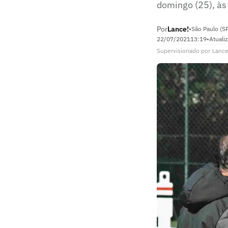
domingo (25), às
Por
Lance!
•
São Paulo (S
22/07/2021
13:19
•
Atuali
Supervisionado
por
Lance