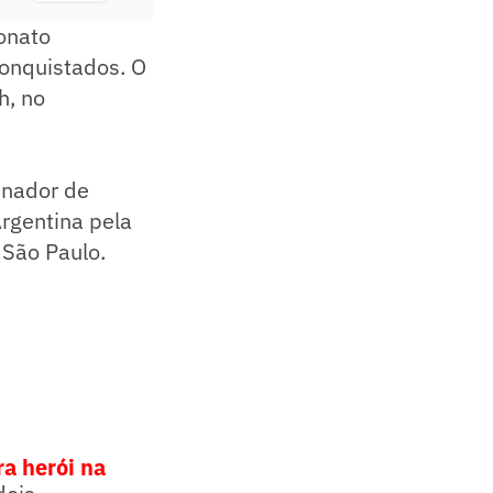
onato
conquistados. O
h, no
enador de
Argentina pela
 São Paulo.
a herói na