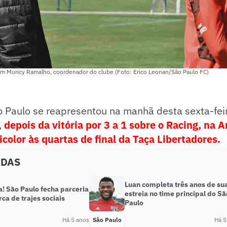
 Muricy Ramalho, coordenador do clube (Foto: Erico Leonan/São Paulo FC)
 Paulo se reapresentou na manhã desta sexta-feir
,
depois da vitória por 3 a 1 sobre o Racing, na 
ricolor às quartas de final da Taça Libertadores.
ADAS
Luan completa três anos de su
! São Paulo fecha parceria
estreia no time principal do Sã
a de trajes sociais
Paulo
Há 5 anos
São Paulo
Há 5