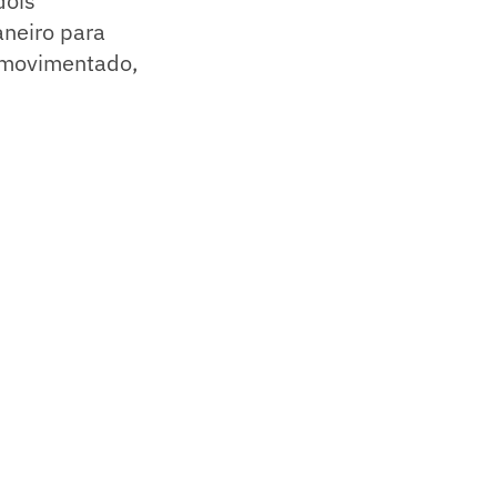
dois
aneiro para
 movimentado,