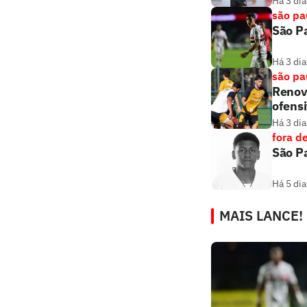
Há 3 dia
são pa
São Pa
Há 3 dia
são pa
Renova
ofens
Há 3 dia
fora d
São Pa
Há 5 dia
MAIS LANCE!