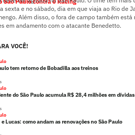
 deve ser agitada no São Paulo. O time tem mais 
do São Paulo contra o Racing
a sexta e no sábado, dia em que viaja ao Rio de J
amengo. Além disso, o fora de campo também está
es em andamento com o atacante Benedetto.
RA VOCÊ!
ulo
ulo tem retorno de Bobadilla aos treinos
s
ulo
dente do São Paulo acumula R$ 28,4 milhões em dívidas
s
ulo
i e Lucas: como andam as renovações no São Paulo