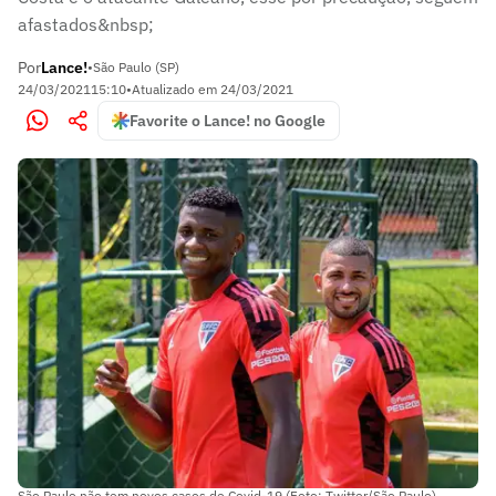
afastados&nbsp;
Por
Lance!
•
São Paulo (SP)
24/03/2021
15:10
•
Atualizado em
24/03/2021
Favorite o Lance! no Google
São Paulo não tem novos casos de Covid-19 (Foto: Twitter/São Paulo)