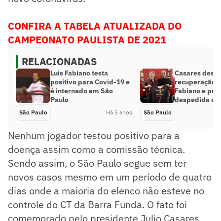
CONFIRA A TABELA ATUALIZADA DO
CAMPEONATO PAULISTA DE 2021
RELACIONADAS
Luis Fabiano testa
Casares desej
positivo para Covid-19 e
recuperação a
é internado em São
Fabiano e pr
Paulo
despedida do 
São Paulo
Há 5 anos
São Paulo
Nenhum jogador testou positivo para a
doença assim como a comissão técnica.
Sendo assim, o São Paulo segue sem ter
novos casos mesmo em um período de quatro
dias onde a maioria do elenco não esteve no
controle do CT da Barra Funda. O fato foi
comemorado pelo presidente Julio Casares