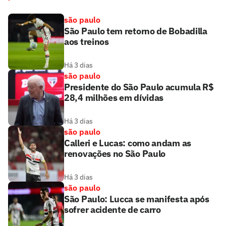
são paulo
São Paulo tem retorno de Bobadilla
aos treinos
Há 3 dias
são paulo
Presidente do São Paulo acumula R$
28,4 milhões em dívidas
Há 3 dias
são paulo
Calleri e Lucas: como andam as
renovações no São Paulo
Há 3 dias
são paulo
São Paulo: Lucca se manifesta após
sofrer acidente de carro