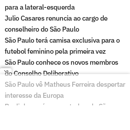
para a lateral-esquerda
Julio Casares renuncia ao cargo de
conselheiro do São Paulo
São Paulo terá camisa exclusiva para o
futebol feminino pela primeira vez
São Paulo conhece os novos membros
do Conselho Deliberativo
São Paulo vê Matheus Ferreira despertar
interesse da Europa
Paulinho será emprestado pelo São
Paulo para time da Série B
Newton revela conversas com Ferraresi