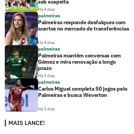
sob suspeita
Há 4 dias
palmeiras
Palmeiras responde desfalques com
acertos no mercado de transferências
Há 4 dias
palmeiras
Palmeiras mantém conversas com
Gómez e mira renovação a longo
prazo
Há 5 dias
palmeiras
Carlos Miguel completa 50 jogos pelo
Palmeiras e busca Weverton
Há 5 dias
MAIS LANCE!