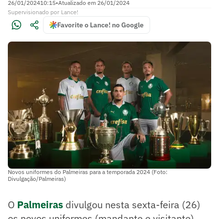
26/01/2024
10:15
•
Atualizado em
26/01/2024
Supervisionado
por
Lance!
Favorite o Lance! no Google
Novos uniformes do Palmeiras para a temporada 2024 (Foto:
Divulgação/Palmeiras)
O
Palmeiras
divulgou nesta sexta-feira (26)
os novos uniformes (mandante e visitante)