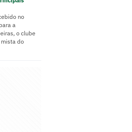
rincipais
cebido no
para a
eiras, o clube
 mista do