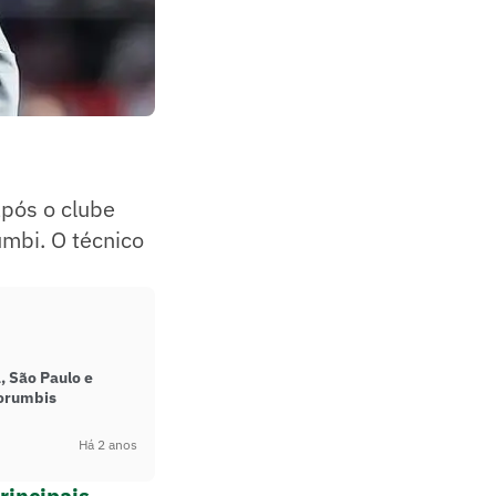
pós o clube
umbi. O técnico
 São Paulo e
orumbis
Há 2 anos