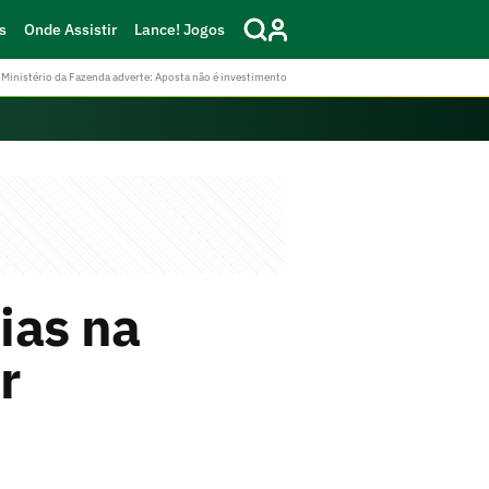
s
Onde Assistir
Lance! Jogos
Ministério da Fazenda adverte: Aposta não é investimento
ias na
r