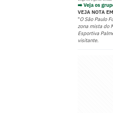
➡️ Veja os gru
VEJA NOTA EM
"
O São Paulo Fu
zona mista do 
Esportiva Palme
visitante.