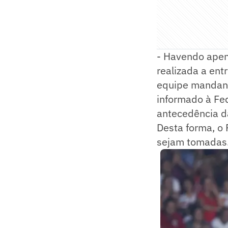
- Havendo apen
realizada a ent
equipe mandante
informado à Fe
antecedência da
Desta forma, o 
sejam tomadas