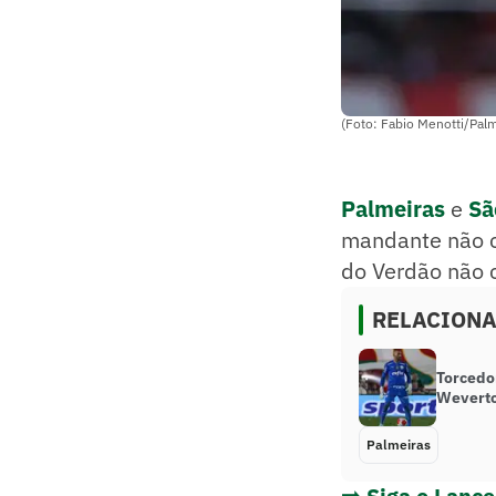
(Foto: Fabio Menotti/Palm
Palmeiras
e
Sã
mandante não ce
do Verdão não 
RELACION
Torcedo
Weverto
Palmeiras