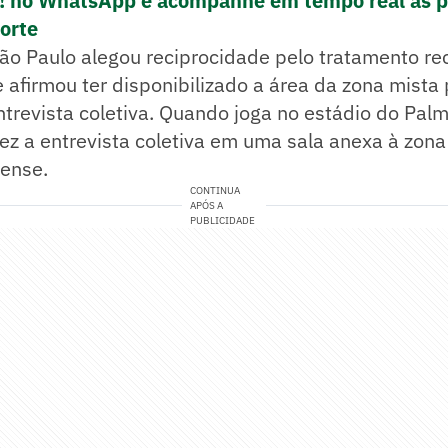
e! no WhatsApp e acompanhe em tempo real as p
porte
São Paulo alegou reciprocidade pelo tratamento re
e afirmou ter disponibilizado a área da zona mista 
ntrevista coletiva. Quando joga no estádio do Palm
ez a entrevista coletiva em uma sala anexa à zona
rense.
CONTINUA
APÓS A
PUBLICIDADE