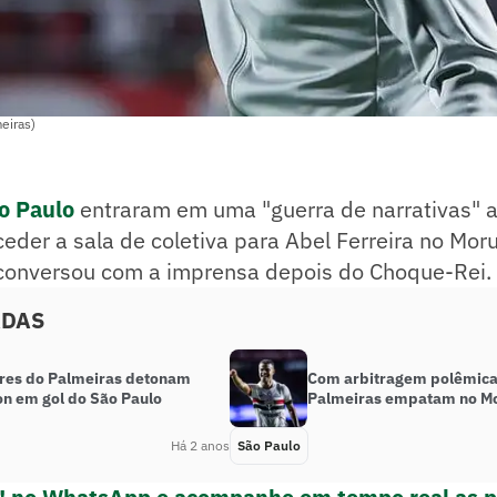
eiras)
o Paulo
entraram em uma "guerra de narrativas" a
der a sala de coletiva para Abel Ferreira no Mor
conversou com a imprensa depois do Choque-Rei.
ADAS
res do Palmeiras detonam
Com arbitragem polêmica,
n em gol do São Paulo
Palmeiras empatam no M
Há 2 anos
São Paulo