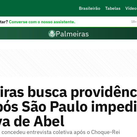
Brasileirão
Tabelas
Vídeo
tar?
Converse com o nosso assistente.
18+ 
Palmeiras
ras busca providênc
pós São Paulo impedi
va de Abel
o concedeu entrevista coletiva após o Choque-Rei