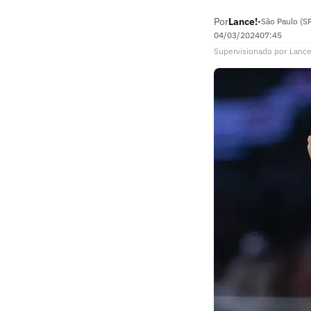
Por
Lance!
•
São Paulo (S
04/03/2024
07:45
Supervisionado
por
Lance