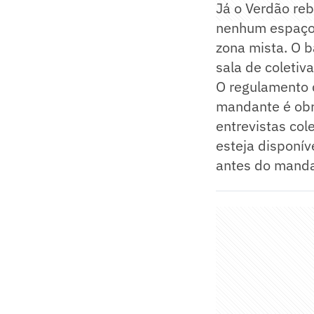
Já o Verdão reb
nenhum espaço 
zona mista. O b
sala de coleti
O regulamento d
mandante é obr
entrevistas co
esteja disponíve
antes do manda