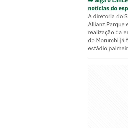
➡️ Siga o Lanc
notícias do es
A diretoria do 
Allianz Parque 
realização da e
do Morumbi já f
estádio palmei