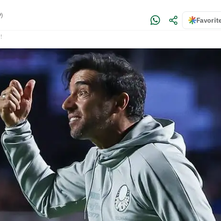
P)
Favorit
!