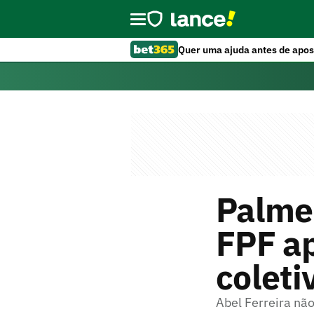
Quer uma ajuda antes de apos
Palmei
FPF a
coleti
Abel Ferreira nã