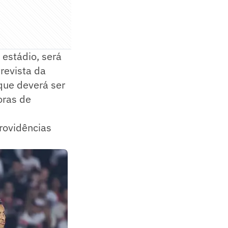
estádio, será
trevista da
que deverá ser
oras de
rovidências