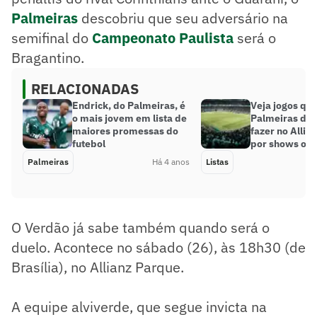
Palmeiras
descobriu que seu adversário na
semifinal do
Campeonato Paulista
será o
Bragantino.
RELACIONADAS
Endrick, do Palmeiras, é
Veja jogos que
o mais jovem em lista de
Palmeiras dei
maiores promessas do
fazer no Allia
futebol
por shows ou 
Palmeiras
Há 4 anos
Listas
O Verdão já sabe também quando será o
duelo. Acontece no sábado (26), às 18h30 (de
Brasília), no Allianz Parque.
A equipe alviverde, que segue invicta na