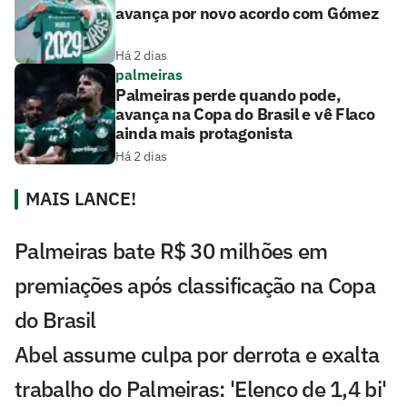
avança por novo acordo com Gómez
Há 2 dias
palmeiras
Palmeiras perde quando pode,
avança na Copa do Brasil e vê Flaco
ainda mais protagonista
Há 2 dias
MAIS LANCE!
Palmeiras bate R$ 30 milhões em
premiações após classificação na Copa
do Brasil
Abel assume culpa por derrota e exalta
trabalho do Palmeiras: 'Elenco de 1,4 bi'