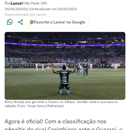
Por
Lance!
•
São Paulo (SP)
24/03/2022
21:33
•
Atualizado em
24/03/2022
Supervisionado
por
Lance!
Favorite o Lance! no Google
Rony festeja seu gol ante o Ituano no Allianz: Verdão volta à sua casa no
sábado (Foto: Cesar Greco/Palmeiras)
Agora é oficial! Com a classificação nos
pênaltis do rival Corinthians ante o Guarani, o