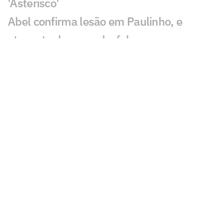
'Asterisco'
Abel confirma lesão em Paulinho, e
atacante deve ser desfalque no
Palmeiras
Abel detalha conversa no vestiário e
defende Palmeiras com três zagueiros
Dê suas notas: avalie as atuações em
Palmeiras x Fortaleza
PC Oliveira analisa polêmica em
Palmeiras x Fortaleza
Palmeiras vence o Fortaleza e abre boa
vantagem na Copa do Brasil