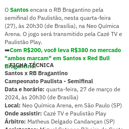
O
Santos
encara o RB Bragantino pela
semifinal do Paulistão, nesta quarta-feira
(27), às 20h30 (de Brasília), na Neo Química
Arena. O jogo será transmitido pela Cazé TV e
Paulistão Play.
➡️
Com R$200, você leva R$380 no mercado
"ambos marcam" em Santos x Red Bull
✅
FICHA TÉCNICA
Bragantino!
Santos x RB Bragantino
Campeonato Paulista - Semifinal
Data e horário:
quarta-feira, 27 de março de
2024, às 20h30 (de Brasília)
Local:
Neo Química Arena, em São Paulo (SP)
Onde assistir:
Cazé TV e Paulistão Play
Árbitro:
Matheus Delgado Candançan (SP)