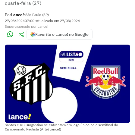
quarta-feira (27)
Por
Lance!
•
São Paulo (SP)
27/03/2024
07:00
•
Atualizado em
27/03/2024
Supervisionado
por
Lance!
Favorite o Lance! no Google
Santos e RB Bragantino se enfrentam em jogo único pela semifinal do
Campeonato Paulista (Arte/Lance!)