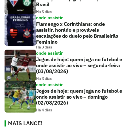
Brasil
Há 3 dias
onde assistir
Flamengo x Corinthians: onde
assistir, horário e prováveis
escalações do duelo pelo Brasileirão
Feminino
Há 3 dias
onde assistir
Jogos de hoje: quem joga no futebol e
onde assistir ao vivo – segunda-feira
(03/08/2026)
Há 3 dias
onde assistir
Jogos de hoje: quem joga no futebol e
onde assistir ao vivo – domingo
(02/08/2026)
Há 4 dias
MAIS LANCE!