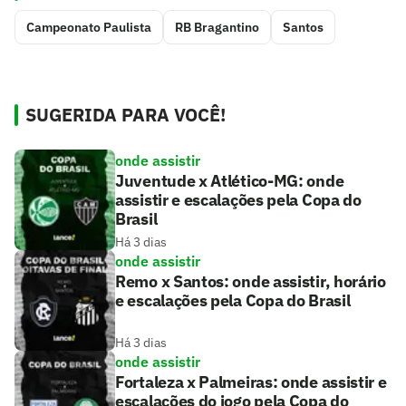
Campeonato Paulista
RB Bragantino
Santos
SUGERIDA PARA VOCÊ!
onde assistir
Juventude x Atlético-MG: onde
assistir e escalações pela Copa do
Brasil
Há 3 dias
onde assistir
Remo x Santos: onde assistir, horário
e escalações pela Copa do Brasil
Há 3 dias
onde assistir
Fortaleza x Palmeiras: onde assistir e
escalações do jogo pela Copa do