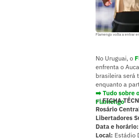
Flamengo volta a entrar e
No Uruguai, o
F
enfrenta o Auca
brasileira será
enquanto a part
➡️ Tudo sobre 
✅
FICHA TÉC
Flamengo
Rosário Centra
Libertadores S
Data e horário:
Local:
Estádio 