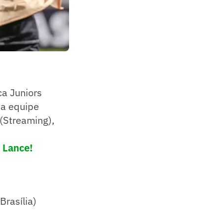
ca Juniors
da equipe
 (Streaming),
 Lance!
Brasília)
)