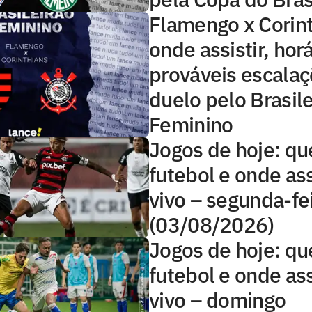
Flamengo x Corint
onde assistir, horá
prováveis escala
duelo pelo Brasile
Feminino
Jogos de hoje: qu
futebol e onde ass
vivo – segunda-fe
(03/08/2026)
Jogos de hoje: qu
futebol e onde ass
vivo – domingo