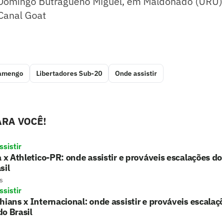
Domingo Butragueño Miguel, em Maldonado (URU
Canal Goat
amengo
Libertadores Sub-20
Onde assistir
RA VOCÊ!
sistir
a x Athletico-PR: onde assistir e prováveis escalações d
sil
s
sistir
hians x Internacional: onde assistir e prováveis escalaç
o Brasil