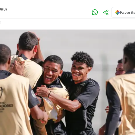
URU)
Favorit
!