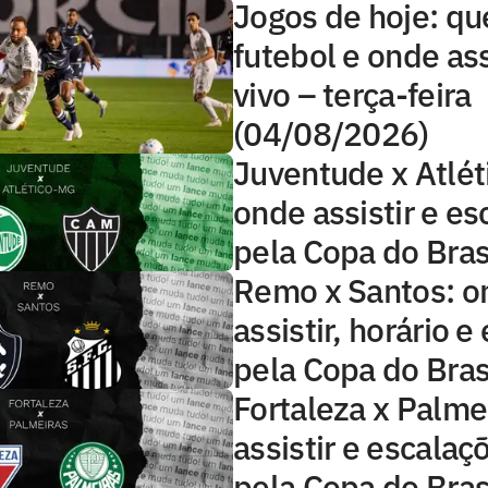
Jogos de hoje: qu
futebol e onde ass
vivo – terça-feira
(04/08/2026)
Juventude x Atlé
onde assistir e e
pela Copa do Bras
Remo x Santos: o
assistir, horário 
pela Copa do Bras
Fortaleza x Palme
assistir e escalaç
pela Copa do Bras