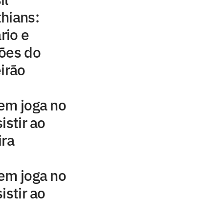
hians:
rio e
ções do
irão
em joga no
istir ao
ira
em joga no
istir ao