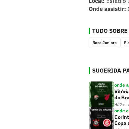
Local:
Estádio 
Onde assistir:
TUDO SOBRE
Boca Juniors
Fl
SUGERIDA PA
onde as
Vitóri
do Bra
Há 2 dia
onde as
Corint
Copa d