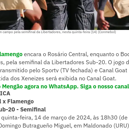
m campo pela semifinal da Libertadores, nesta quinta-feira (14) (Conmebol)
lamengo
encara o Rosário Central, enquanto o Bo
s, pela semifinal da Libertadores Sub-20. O jogo 
 transmitido pelo Sportv (TV fechada) e Canal Goat
ida dos Xeneizes será exibida no Canal Goat.
o Mengão agora no WhatsApp. Siga o nosso canal
NICA
l x Flamengo
ub-20 - Semifinal
quinta-feira, 14 de março de 2024, às 18h30 (de 
Domingo Butragueño Miguel, em Maldonado (URU