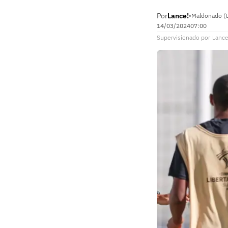
Por
Lance!
•
Maldonado (
14/03/2024
07:00
Supervisionado
por
Lance