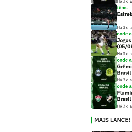
Há 3 dia
tênis
Estrei
Há 3 dia
onde as
Jogos 
(05/0
Há 3 dia
onde as
Grêmio
Brasil
Há 3 dia
onde as
Flumin
Brasil
Há 3 dia
MAIS LANCE!