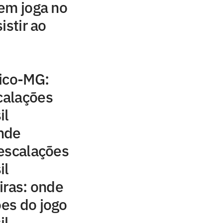
em joga no
istir ao
tico-MG:
scalações
il
nde
e escalações
il
iras: onde
ões do jogo
il