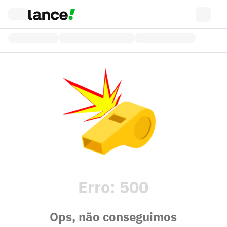
Erro:
500
Ops, não conseguimos