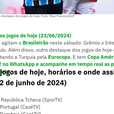
o destaque dos jogos de hoje. Foto: Maxi Franzoi/AGIF
aos jogos de hoje (23/06/2024)
o agitam o
Brasileirão
neste sábado: Grêmio x Inte
lo. Além disso, outro destaque dos jogos de hoje 
tando a Turquia pela
Eurocopa
. E tem
Copa Amér
e! no WhatsApp e acompanhe em tempo real as p
 jogos de hoje, horários e onde assi
porte
2 de junho de 2024)
x República Tcheca (SporTV)
 Portugal (CazéTV)
x Romênia (CazéTV)