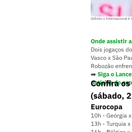
Grêmio x Internacional é 
Onde assistir 
Dois jogaços d
Vasco x São Pau
Robozão enfren
➡️
Siga o Lanc
Confira os
notícias do es
(sábado, 2
Eurocopa
10h - Geórgia 
13h - Turquia x
16h - Bélgica 