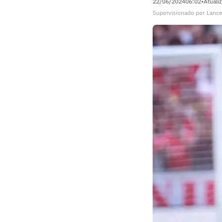
22/06/2024
06:02
•
Atuali
Supervisionado
por
Lance