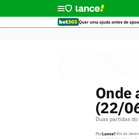
Quer uma ajuda antes de apos
Onde a
(22/0
Duas partidas do 
Por
Lance!
•
Rio de Janei