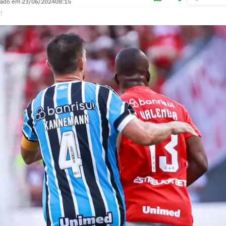
zado em
23/06/2024
08:15
!