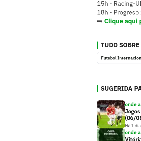
15h - Racing-U
18h - Progreso 
➡️
Clique aqui 
TUDO SOBRE
Futebol Internacion
SUGERIDA PA
onde as
Jogos 
(06/0
Há 1 dia
onde as
Vitóri