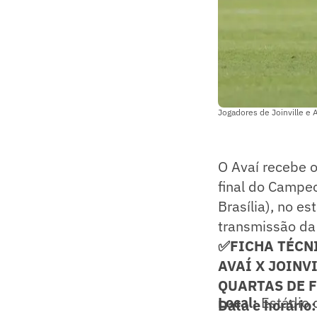
Jogadores de Joinville e 
O Avaí recebe o
final do Campeo
Brasília), no e
transmissão da
✅FICHA TÉCN
AVAÍ X JOINV
QUARTAS DE F
Local:
Estádio 
Data e horário: