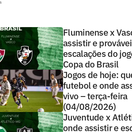
s
Fluminense x Vas
assistir e prováve
escalações do jog
Copa do Brasil
Jogos de hoje: qu
futebol e onde ass
vivo – terça-feira
(04/08/2026)
Juventude x Atlé
onde assistir e e