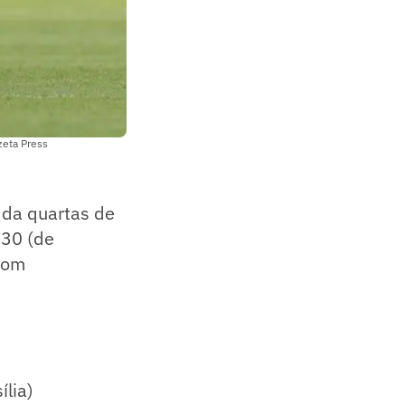
zeta Press
a da quartas de
h30 (de
 com
ília)