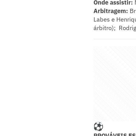
Onde assistir:
Arbitragem:
Br
Labes e Henriqu
árbitro); Rodri
PROVÁVEIS E