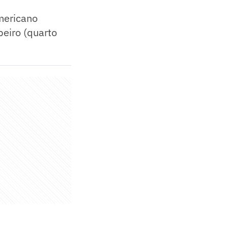
mericano
beiro (quarto