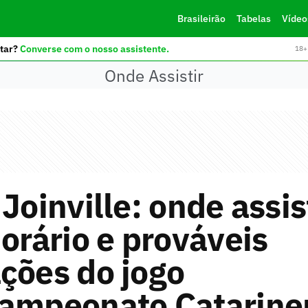
Brasileirão
Tabelas
Vídeo
tar?
Converse com o nosso assistente.
18+ 
Onde Assistir
 Joinville: onde assis
horário e prováveis
ções do jogo
Campeonato Catarine