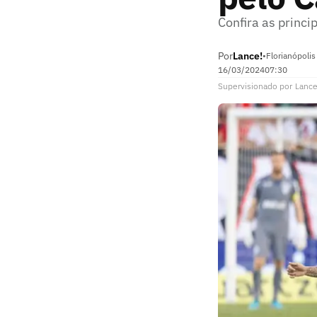
Confira as princi
Por
Lance!
•
Florianópolis
16/03/2024
07:30
Supervisionado
por
Lance