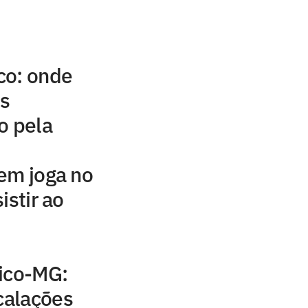
co: onde
is
o pela
em joga no
istir ao
tico-MG:
scalações