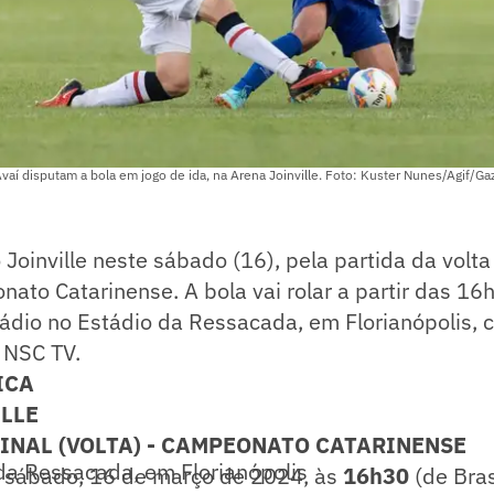
Avaí disputam a bola em jogo de ida, na Arena Joinville. Foto: Kuster Nunes/Agif/Ga
 Joinville neste sábado (16), pela partida da volt
nato Catarinense. A bola vai rolar a partir das 16
stádio no Estádio da Ressacada, em Florianópolis,
 NSC TV.
ICA
ILLE
INAL (VOLTA) - CAMPEONATO CATARINENSE
da Ressacada, em Florianópolis
sábado, 16 de março de 2024, às
16h30
(de Bras