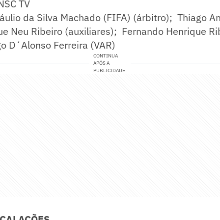
NSC TV
áulio da Silva Machado (FIFA) (árbitro); Thiago A
e Neu Ribeiro (auxiliares); Fernando Henrique Ri
go D´Alonso Ferreira (VAR)
CONTINUA
APÓS A
PUBLICIDADE
SCALAÇÕES