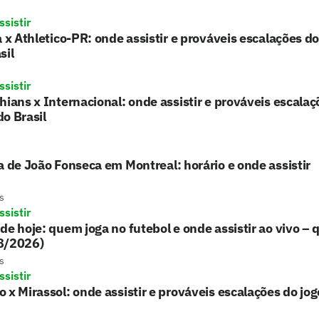
sistir
a x Athletico-PR: onde assistir e prováveis escalações d
sil
sistir
hians x Internacional: onde assistir e prováveis escalaç
o Brasil
a de João Fonseca em Montreal: horário e onde assistir
s
sistir
de hoje: quem joga no futebol e onde assistir ao vivo – 
8/2026)
s
sistir
 x Mirassol: onde assistir e prováveis escalações do jo