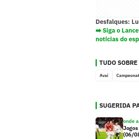
Desfalques:
Lu
➡️ Siga o Lanc
notícias do es
TUDO SOBRE
Avaí
Campeonat
SUGERIDA PA
onde as
Jogos 
(06/0