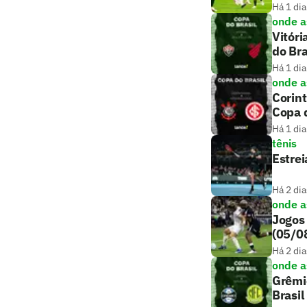
Há 1 dia
onde as
Vitóri
do Bra
Há 1 dia
onde as
Corint
Copa d
Há 1 dia
tênis
Estrei
Há 2 dia
onde as
Jogos 
(05/0
Há 2 dia
onde as
Grêmio
Brasil