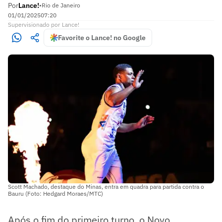
Por
Lance!
•
Rio de Janeiro
01/01/2025
07:20
Supervisionado
por
Lance!
Favorite o Lance! no Google
Scott Machado, destaque do Minas, entra em quadra para partida contra o
Bauru (Foto: Hedgard Moraes/MTC)
Após o fim do primeiro turno, o Novo