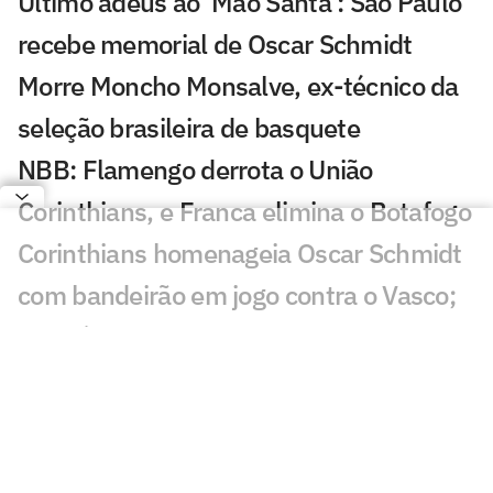
Último adeus ao 'Mão Santa': São Paulo
recebe memorial de Oscar Schmidt
Morre Moncho Monsalve, ex-técnico da
seleção brasileira de basquete
NBB: Flamengo derrota o União
Corinthians, e Franca elimina o Botafogo
Corinthians homenageia Oscar Schmidt
com bandeirão em jogo contra o Vasco;
veja vídeo
Corinthians vence no último segundo e
fica a uma vitória das quartas no NBB
Nos últimos segundos, União