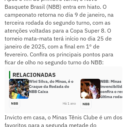
Basquete Brasil (NBB) entra em hiato. O
campeonato retorna no dia 9 de janeiro, na
terceira rodada do segundo turno, com as
atenções voltadas para a Copa Super 8. O
torneio mata-mata terá início no dia 25 de
janeiro de 2025, com a final em 1º de
fevereiro. Confira os principais pontos para
ficar de olho no segundo turno do NBB:
RELACIONADAS
Wini Silva, do Minas, é o
NBB: Minas m
Craque da Rodada do
invencibilida
NBB Caixa
confira o res
última rodada
NBB
Há 1 ano
NBB
Invicto em casa, o Minas Tênis Clube é um dos
favoritos para a segunda metade do