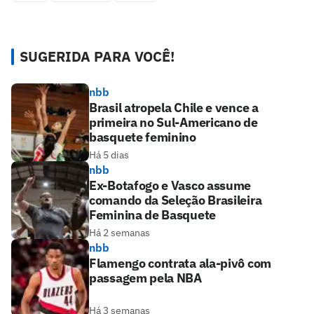
SUGERIDA PARA VOCÊ!
nbb
Brasil atropela Chile e vence a
primeira no Sul-Americano de
basquete feminino
Há 5 dias
nbb
Ex-Botafogo e Vasco assume
comando da Seleção Brasileira
Feminina de Basquete
Há 2 semanas
nbb
Flamengo contrata ala-pivô com
passagem pela NBA
Há 3 semanas