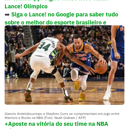
Lance! Olímpico
➡️
Siga o Lance! no Google para saber tudo
sobre o melhor do esporte brasileiro e
mundial
Giannis Antetokounmpo e Stephen Curry se cumprimentam em jogo entre
Warriors e Bucks na NBA (Foto: Noah Graham / AFP)
+Aposte n
a vitória do seu time na NBA