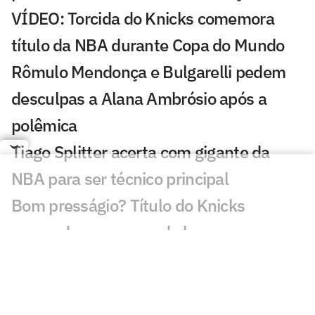
VÍDEO: Torcida do Knicks comemora
título da NBA durante Copa do Mundo
Rômulo Mendonça e Bulgarelli pedem
desculpas a Alana Ambrósio após a
polêmica
Tiago Splitter acerta com gigante da
NBA para ser técnico principal
Bom presságio? Título do Knicks
reacende esperança do hexa para o
Brasil
Jalen Brunson é eleito MVP das finais da
NBA após título do Knicks