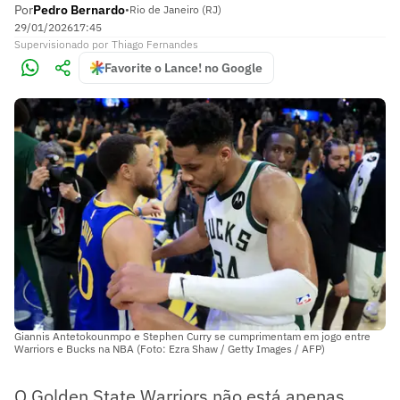
Por
Pedro Bernardo
•
Rio de Janeiro (RJ)
29/01/2026
17:45
Supervisionado
por
Thiago Fernandes
Favorite o Lance! no Google
Giannis Antetokounmpo e Stephen Curry se cumprimentam em jogo entre
Warriors e Bucks na NBA (Foto: Ezra Shaw / Getty Images / AFP)
O Golden State Warriors não está apenas