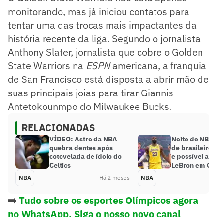
monitorando, mas já iniciou contatos para
tentar uma das trocas mais impactantes da
história recente da liga. Segundo o jornalista
Anthony Slater, jornalista que cobre o Golden
State Warriors na
ESPN
americana, a franquia
de San Francisco está disposta a abrir mão de
suas principais joias para tirar Giannis
Antetokounmpo do Milwaukee Bucks.
RELACIONADAS
VÍDEO: Astro da NBA
Noite de NBA
quebra dentes após
de brasileiro,
cotovelada de ídolo do
e possível ad
Celtics
LeBron em Cl
NBA
Há 2 meses
NBA
➡️
Tudo sobre os esportes Olímpicos agora
no WhatsApp. Siga o nosso novo canal