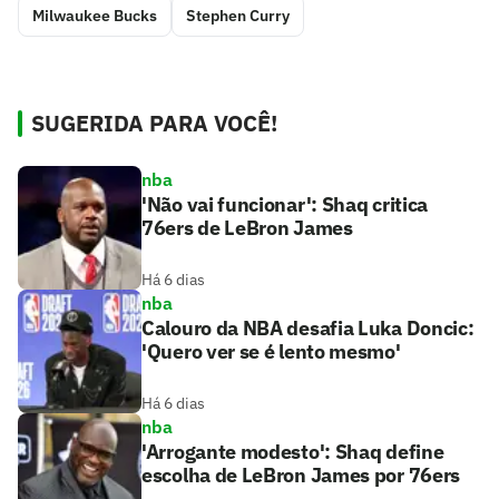
Milwaukee Bucks
Stephen Curry
SUGERIDA PARA VOCÊ!
nba
'Não vai funcionar': Shaq critica
76ers de LeBron James
Há 6 dias
nba
Calouro da NBA desafia Luka Doncic:
'Quero ver se é lento mesmo'
Há 6 dias
nba
'Arrogante modesto': Shaq define
escolha de LeBron James por 76ers