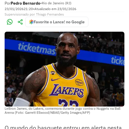
Por
Pedro Bernardo
•
Rio de Janeiro (RJ)
23/01/2026
21:20
•
Atualizado em
23/01/2026
Supervisionado
por
Thiago Fernandes
Favorite o Lance! no Google
LeBron James, do Lakers, comemora durante jogo contra o Nuggets na Ball
Arena (Foto: Garrett Ellwood/NBAE/Getty Images/AFP)
O mundo do basquete entrou em alerta nesta