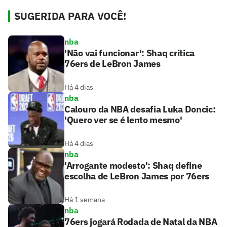
SUGERIDA PARA VOCÊ!
nba
'Não vai funcionar': Shaq critica
76ers de LeBron James
Há 4 dias
nba
Calouro da NBA desafia Luka Doncic:
'Quero ver se é lento mesmo'
Há 4 dias
nba
'Arrogante modesto': Shaq define
escolha de LeBron James por 76ers
Há 1 semana
nba
76ers jogará Rodada de Natal da NBA