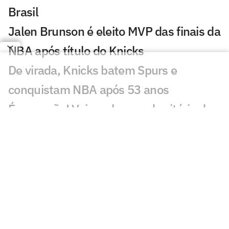
Brasil
Jalen Brunson é eleito MVP das finais da
NBA após título do Knicks
De virada, Knicks batem Spurs e
conquistam NBA após 53 anos
É campeão! Veja os lances da vitória do
Knicks pelo título da NBA
Spurs x Knicks pelo jogo 5 das finais da
NBA; horário e onde assistir
Rômulo Mendonça se manifesta após
ser afastado pela Prime Video
James Harden é preso por porte ilegal