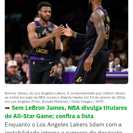
Bronny James, do Los Angeles Lakers, é cumprimentado por LeBron James
ao entrar em jogo da NBA contra o Atlanta Hawks em 13 de janeiro de 2026,
em Los Angeles (Foto: Ronald Martinez / Getty Images / AFP)
➡️
Sem LeBron James, NBA divulga titulares
do All-Star Game; confira a lista
Enquanto o Los Angeles Lakers lidam com a
instabilidade interna e rumores de desgaste