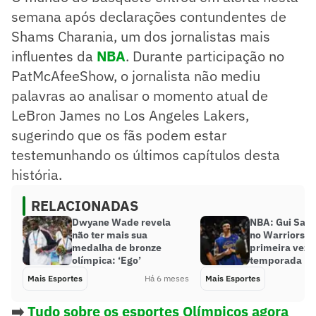
semana após declarações contundentes de
Shams Charania, um dos jornalistas mais
influentes da
NBA
. Durante participação no
PatMcAfeeShow, o jornalista não mediu
palavras ao analisar o momento atual de
LeBron James no Los Angeles Lakers,
sugerindo que os fãs podem estar
testemunhando os últimos capítulos desta
história.
RELACIONADAS
Dwyane Wade revela
NBA: Gui Santo
não ter mais sua
no Warriors p
medalha de bronze
primeira vez 
olímpica: ‘Ego’
temporada
Mais Esportes
Há 6 meses
Mais Esportes
➡️
Tudo sobre os esportes Olímpicos agora