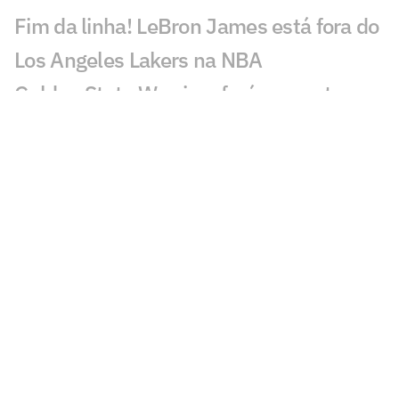
Fim da linha! LeBron James está fora do
Los Angeles Lakers na NBA
Golden State Warriors fará proposta a
LeBron James nesta terça (30), diz
jornalista
Amigo de Neymar e Vini Jr., astro da
NBA prestigia jogo do Brasil
Número 1 do Draft da NBA revela que
Olise é seu atleta favorito
Destaque do Brasil, Kamilla Cardoso
bate recorde em noite perfeita na WNBA
De férias na NBA, Gui Santos casa com