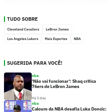
TUDO SOBRE
Cleveland Cavaliers
LeBron James
Los Angeles Lakers
Mais Esportes
NBA
SUGERIDA PARA VOCÊ!
nba
'Não vai funcionar': Shaq critica
76ers de LeBron James
Há 3 dias
nba
Calouro da NBA desafia Luka Doncic: