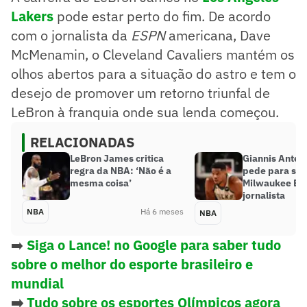
Lakers
pode estar perto do fim. De acordo
com o jornalista da
ESPN
americana, Dave
McMenamin, o Cleveland Cavaliers mantém os
olhos abertos para a situação do astro e tem o
desejo de promover um retorno triunfal de
LeBron à franquia onde sua lenda começou.
RELACIONADAS
LeBron James critica
Giannis Ante
regra da NBA: ‘Não é a
pede para sai
mesma coisa’
Milwaukee Buc
jornalista
NBA
Há 6 meses
NBA
➡️
Siga o Lance! no Google para saber tudo
sobre o melhor do esporte brasileiro e
mundial
➡️
Tudo sobre os esportes Olímpicos agora