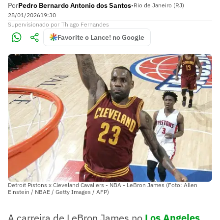
Por
Pedro Bernardo Antonio dos Santos
•
Rio de Janeiro (RJ)
28/01/2026
19:30
Supervisionado
por
Thiago Fernandes
Favorite o Lance! no Google
Detroit Pistons x Cleveland Cavaliers - NBA - LeBron James (Foto: Allen
Einstein / NBAE / Getty Images / AFP)
A carreira de LeBron James no
Los Angeles