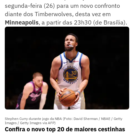
segunda-feira (26) para um novo confronto
diante dos Timberwolves, desta vez em
Minneapolis
, a partir das 23h30 (de Brasília).
Stephen Curry durante jogo da NBA (Foto: David Sherman / NBAE / Getty
Images / Getty Images via AFP)
Confira o novo top 20 de maiores cestinhas