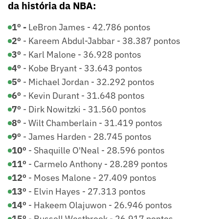
da história da NBA:
1º -
LeBron James - 42.786 pontos
2º
- Kareem Abdul-Jabbar - 38.387 pontos
3º
- Karl Malone - 36.928 pontos
4º
- Kobe Bryant - 33.643 pontos
5º
- Michael Jordan - 32.292 pontos
6º
- Kevin Durant - 31.648 pontos
7º
- Dirk Nowitzki - 31.560 pontos
8º
- Wilt Chamberlain - 31.419 pontos
9º
- James Harden - 28.745 pontos
10º
- Shaquille O'Neal - 28.596 pontos
11º
- Carmelo Anthony - 28.289 pontos
12º
- Moses Malone - 27.409 pontos
13º
- Elvin Hayes - 27.313 pontos
14º
- Hakeem Olajuwon - 26.946 pontos
15º
- Russell Westbrook - 26.917 pontos