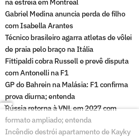
na estreia em Montreal
Gabriel Medina anuncia perda de filho
com Isabella Arantes
Técnico brasileiro agarra atletas de vôlei
de praia pelo braço na Itália
Fittipaldi cobra Russell e prevê disputa
com Antonelli na F1
GP do Bahrein na Malásia: F1 confirma
prova diurna; entenda
Rússia retorna à VNL em 2027 com
formato ampliado; entenda
Incêndio destrói apartamento de Kayky