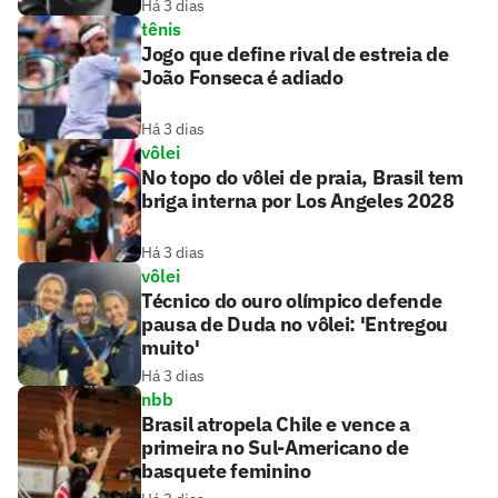
Há 3 dias
tênis
Jogo que define rival de estreia de
João Fonseca é adiado
Há 3 dias
vôlei
No topo do vôlei de praia, Brasil tem
briga interna por Los Angeles 2028
Há 3 dias
vôlei
Técnico do ouro olímpico defende
pausa de Duda no vôlei: 'Entregou
muito'
Há 3 dias
nbb
Brasil atropela Chile e vence a
primeira no Sul-Americano de
basquete feminino