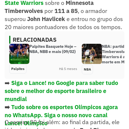
State Warriors
sobre o
Minnesota
Timberwolves
por
111 a 85
, o armador
superou
John Havlicek
e entrou no grupo dos
20 maiores pontuadores de todos os tempos.
RELACIONADAS
Palpites Basquete Hoje –
NBA: partida 
NBA, NBB e mais (09/02)
Timberwolves
Warriors é ad
morte em Min
Palpites
Há 5 meses
NBA
➡️
Siga o Lance! no Google para saber tudo
sobre o melhor do esporte brasileiro e
mundial
➡️
Tudo sobre os esportes Olímpicos agora
no WhatsApp. Siga o nosso novo canal
O camisa 30 foi além: ao final da partida, ele
Lance! Olímpico