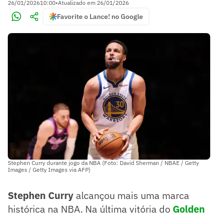
26/01/2026
10:00
•
Atualizado em
26/01/2026
Favorite o Lance! no Google
Stephen Curry durante jogo da NBA (Foto: David Sherman / NBAE / Getty
Images / Getty Images via AFP)
Stephen Curry
alcançou mais uma marca
histórica na NBA. Na última vitória do
Golden