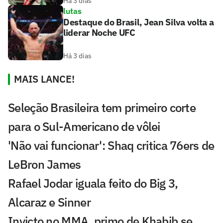
Há 3 dias
lutas
Destaque do Brasil, Jean Silva volta a
liderar Noche UFC
Há 3 dias
MAIS LANCE!
Seleção Brasileira tem primeiro corte
para o Sul-Americano de vôlei
'Não vai funcionar': Shaq critica 76ers de
LeBron James
Rafael Jodar iguala feito do Big 3,
Alcaraz e Sinner
Invicto no MMA, primo de Khabib se