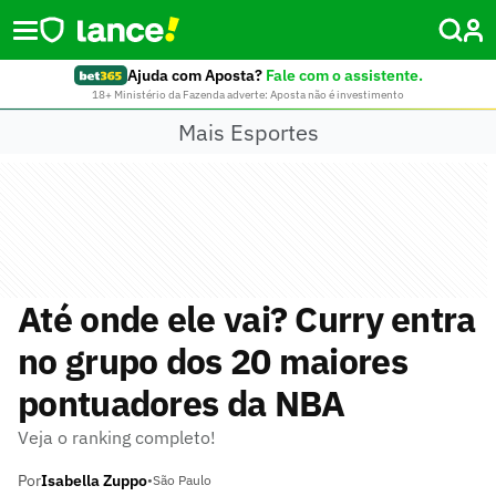
Ajuda com Aposta?
Fale com o assistente.
18+ Ministério da Fazenda adverte: Aposta não é investimento
Mais Esportes
Até onde ele vai? Curry entra
no grupo dos 20 maiores
pontuadores da NBA
Veja o ranking completo!
Por
Isabella Zuppo
•
São Paulo