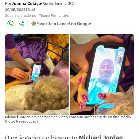
Por
Joanna Colaço
•
Rio de Janeiro (RJ)
20/05/2026
10:16
Supervisionado
por
Thiago Fernandes
Favorite o Lance! no Google
Michael Jordan em chamada de vídeo com sua professora de ensino médio
(Foto: Reprodução)
O ex-jogador de basquete
Michael Jordan