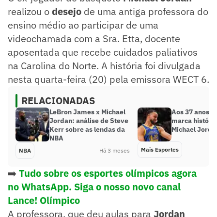
realizou o
desejo
de uma antiga professora do
ensino médio ao participar de uma
videochamada com a Sra. Etta, docente
aposentada que recebe cuidados paliativos
na Carolina do Norte. A história foi divulgada
nesta quarta-feira (20) pela emissora WECT 6.
RELACIONADAS
LeBron James x Michael
Aos 37 anos, C
Jordan: análise de Steve
marca históri
Kerr sobre as lendas da
Michael Jorda
NBA
Mais Esportes
NBA
Há 3 meses
➡️
Tudo sobre os esportes olímpicos agora
no WhatsApp. Siga o nosso novo canal
Lance! Olímpico
A professora, que deu aulas para
Jordan