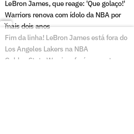
LeBron James, que reage: 'Que golaço!'
Warriors renova com ídolo da NBA por
mais dois anos
Fim da linha! LeBron James está fora do
Los Angeles Lakers na NBA
Golden State Warriors fará proposta a
LeBron James nesta terça (30), diz
jornalista
Amigo de Neymar e Vini Jr., astro da
NBA prestigia jogo do Brasil
Número 1 do Draft da NBA revela que
Olise é seu atleta favorito