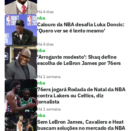
Há 4 dias
nba
Calouro da NBA desafia Luka Doncic:
'Quero ver se é lento mesmo'
Há 4 dias
nba
'Arrogante modesto': Shaq define
escolha de LeBron James por 76ers
Há 1 semana
nba
76ers jogará Rodada de Natal da NBA
contra Lakers ou Celtics, diz
jornalista
Há 1 semana
nba
Sem LeBron James, Cavaliers e Heat
buscam soluções no mercado da NBA