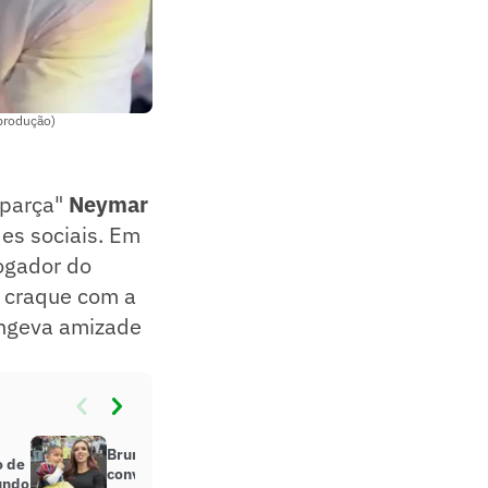
eprodução)
"parça"
Neymar
es sociais. Em
jogador do
o craque com a
ongeva amizade
Bruna Biancardi celebra
o de
convocação de Neymar para Copa
undo