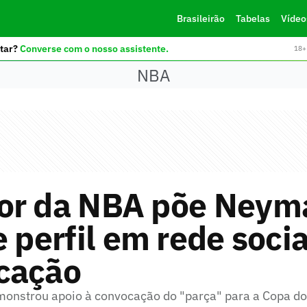
Brasileirão
Tabelas
Vídeo
tar?
Converse com o nosso assistente.
18+ 
NBA
or da NBA põe Neym
e perfil em rede soci
cação
onstrou apoio à convocação do "parça" para a Copa d