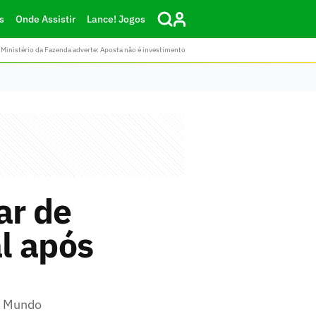
s
Onde Assistir
Lance! Jogos
Ministério da Fazenda adverte: Aposta não é investimento
ar de
al após
o Mundo