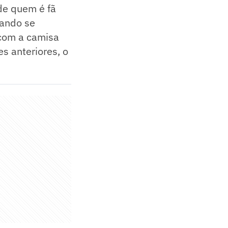
 de quem é fã
uando se
 com a camisa
s anteriores, o