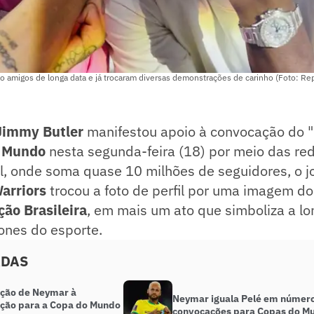
o amigos de longa data e já trocaram diversas demonstrações de carinho (Foto: R
Jimmy Butler
manifestou apoio à convocação do 
 Mundo
nesta segunda-feira (18) por meio das red
al, onde soma quase 10 milhões de seguidores, o 
arriors
trocou a foto de perfil por uma imagem d
ção Brasileira
, em mais um ato que simboliza a l
cones do esporte.
ADAS
ação de Neymar à
Neymar iguala Pelé em númer
ção para a Copa do Mundo
convocações para Copas do M