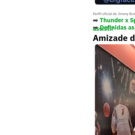
Perfil oficial de Jimmy B
➡️
Thunder x Sp
➡️
Definidas as
assistir
Amizade d