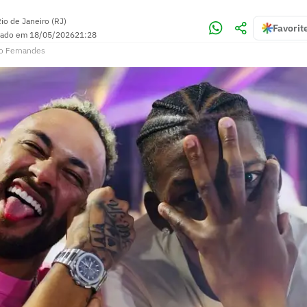
io de Janeiro (RJ)
Favorit
zado em
18/05/2026
21:28
o Fernandes