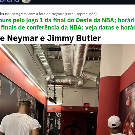
utler no Instagram, com a foto de Neymar (Foto: Reprodução)
urs pelo jogo 1 da final do Oeste da NBA; horár
 finais de conferência da NBA; veja datas e horá
e Neymar e Jimmy Butler