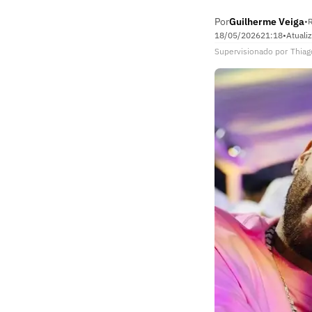
Por
Guilherme Veiga
•
R
18/05/2026
21:18
•
Atuali
Supervisionado
por
Thiag