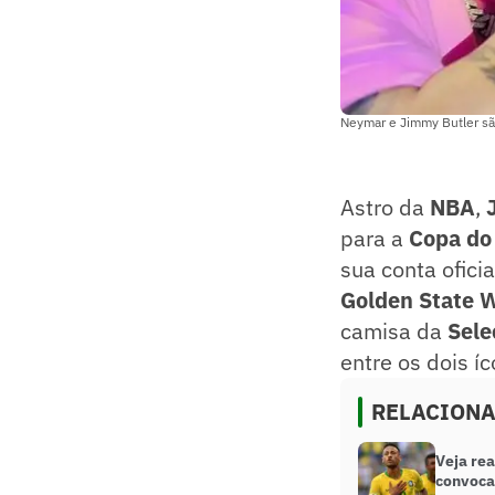
Neymar e Jimmy Butler sã
Astro da
NBA
,
para a
Copa do
sua conta ofici
Golden State W
camisa da
Sele
entre os dois í
RELACION
Veja re
convoca