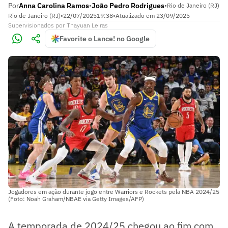
Por
Anna Carolina Ramos
João Pedro Rodrigues
•
•
Rio de Janeiro (RJ)
Rio de Janeiro (RJ)
•
22/07/2025
19:38
•
Atualizado em
23/09/2025
Supervisionados
por
Thayuan Leiras
Favorite o Lance! no Google
Jogadores em ação durante jogo entre Warriors e Rockets pela NBA 2024/25
(Foto: Noah Graham/NBAE via Getty Images/AFP)
A temporada de 2024/25 chegou ao fim com