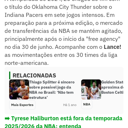
o título do Oklahoma City Thunder sobre o
Indiana Pacers em sete jogos intensos. Em
preparação para a próxima edição, o mercado
de transferências da NBA se mantém agitado,
principalmente após o início da "free agency"
no dia 30 de junho. Acompanhe com o
Lance!
as movimentações entre os 30 times da liga
norte-americana.
RELACIONADAS
Thiago Splitter é sincero
Golden State 
sobre possível jogo da
aproxima de í
NBA no Brasil: ‘Não tem
Boston Celtics
estrutura’
NBA
Mais Esportes
Há 1 ano
➡️ Tyrese Haliburton está fora da temporada
2025/2026 da NBA; entenda