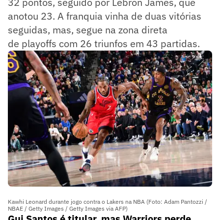
32 pontos, seguido por Lebron James, que
anotou 23. A franquia vinha de duas vitórias
seguidas, mas, segue na zona direta
de playoffs com 26 triunfos em 43 partidas.
Kawhi Leonard durante jogo contra o Lakers na NBA (Foto: Adam Pantozzi /
NBAE / Getty Images / Getty Images via AFP)
Gui Santos é titular, mas Warriors perde