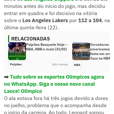
minutos antes do início do jogo, mas decidiu
entrar em quadra e foi decisivo na vitória
sobre o
Los Angeles Lakers
por
112 a 104
, na
última quinta-feira (22).
RELACIONADAS
Palpites Basquete Hoje –
Torcedores su
NBA, NBB e mais (31/01)
americanos f
festa em aren
Jazz na NBA; 
Palpites
Há 6 meses
NBA
➡️
Tudo sobre os esportes Olímpicos agora
no WhatsApp. Siga o nosso novo canal
Lance! Olímpico
O ala estava fora há três jogos devido a dores
no joelho, problema que o acompanha desde
o início da carreira. Ao todo, Leonard somou