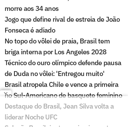
morre aos 34 anos
Jogo que define rival de estreia de João
Fonseca é adiado
No topo do vôlei de praia, Brasil tem
briga interna por Los Angeles 2028
Técnico do ouro olímpico defende pausa
de Duda no vôlei: 'Entregou muito'
Brasil atropela Chile e vence a primeira
no Sul-Americano de basquete feminino
Destaque do Brasil, Jean Silva volta a
liderar Noche UFC
Seleção Brasileira tem primeiro corte