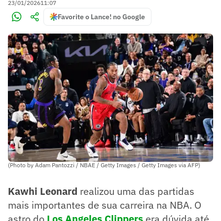
23/01/2026
11:07
Favorite o Lance! no Google
(Photo by Adam Pantozzi / NBAE / Getty Images / Getty Images via AFP)
Kawhi Leonard
realizou uma das partidas
mais importantes de sua carreira na NBA. O
astro do
Los Angeles Clippers
era dúvida até