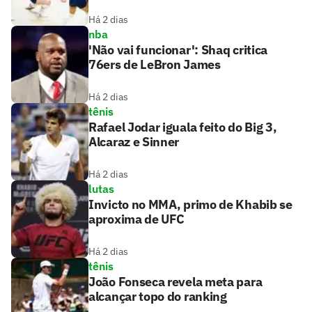
Há 2 dias
nba
'Não vai funcionar': Shaq critica
76ers de LeBron James
Há 2 dias
tênis
Rafael Jodar iguala feito do Big 3,
Alcaraz e Sinner
Há 2 dias
lutas
Invicto no MMA, primo de Khabib se
aproxima de UFC
Há 2 dias
tênis
João Fonseca revela meta para
alcançar topo do ranking