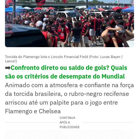
Torcida do Flamengo lota o Lincoln Financial Field (Foto: Lucas Bayer /
Lance!)
➡️
Confronto direto ou saldo de gols? Quais
são os critérios de desempate do Mundial
Animado com a atmosfera e confiante na força
da torcida brasileira, o rubro-negro recifense
arriscou até um palpite para o jogo entre
Flamengo e Chelsea
CONTINUA
APÓS A
PUBLICIDADE