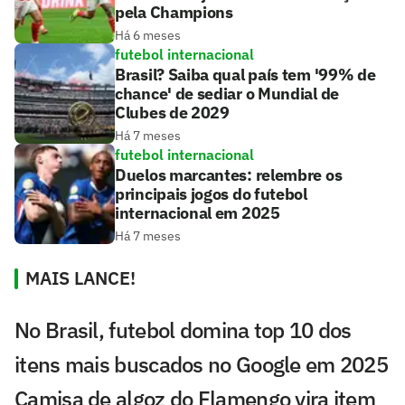
pela Champions
Há 6 meses
futebol internacional
Brasil? Saiba qual país tem '99% de
chance' de sediar o Mundial de
Clubes de 2029
Há 7 meses
futebol internacional
Duelos marcantes: relembre os
principais jogos do futebol
internacional em 2025
Há 7 meses
MAIS LANCE!
No Brasil, futebol domina top 10 dos
itens mais buscados no Google em 2025
Camisa de algoz do Flamengo vira item