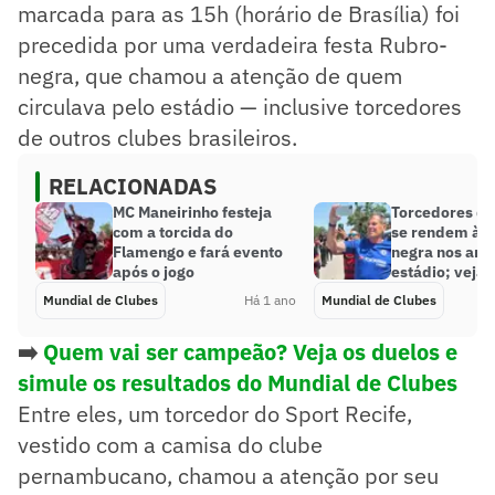
marcada para as 15h (horário de Brasília) foi
precedida por uma verdadeira festa Rubro-
negra, que chamou a atenção de quem
circulava pelo estádio — inclusive torcedores
de outros clubes brasileiros.
RELACIONADAS
MC Maneirinho festeja
Torcedores do
com a torcida do
se rendem à f
Flamengo e fará evento
negra nos arr
após o jogo
estádio; veja
Mundial de Clubes
Há 1 ano
Mundial de Clubes
➡️
Quem vai ser campeão? Veja os duelos e
simule os resultados do Mundial de Clubes
Entre eles, um torcedor do Sport Recife,
vestido com a camisa do clube
pernambucano, chamou a atenção por seu