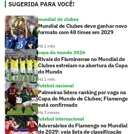
SUGERIDA PARA VOCÊ!
mundial de clubes
Mundial de Clubes deve ganhar novo
formato com 48 times em 2029
Há 1 mês
copa do mundo 2026
Rivais do Fluminense no Mundial de
Clubes estreiam na abertura da Copa
do Mundo
Há 1 mês
futebol nacional
Palmeiras lidera ranking por vaga na
Copa do Mundo de Clubes; Flamengo
está confirmado
Há 3 meses
futebol internacional
Adversários do Flamengo no Mundial
de 2029: veja lista de classificação