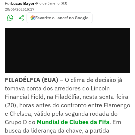
Por
Lucas Bayer
•
Rio de Janeiro (RJ)
20/06/2025
15:17
Favorite o Lance! no Google
FILADÉLFIA (EUA)
– O clima de decisão já
tomava conta dos arredores do Lincoln
Financial Field, na Filadélfia, nesta sexta-feira
(20), horas antes do confronto entre Flamengo
e Chelsea, válido pela segunda rodada do
Grupo D do
Mundial de Clubes da Fifa
. Em
busca da liderança da chave, a partida