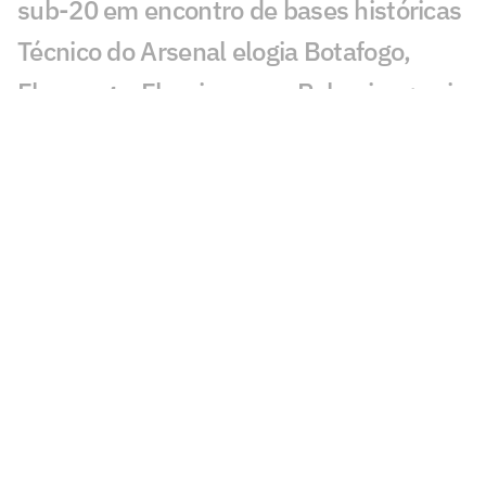
sub-20 em encontro de bases históricas
Técnico do Arsenal elogia Botafogo,
Flamengo, Fluminense e Palmeiras; veja
José Mourinho revela ter torcido para
brasileiro no Mundial
Coritiba acerta com atacante que
disputou o Mundial de Clubes
Jornal europeu crava crise de time após
o Mundial de Clubes: 'O pior da história'
Chelsea anuncia primeiro reforço após
título do Mundial de Clubes
Fluminense já recebeu parte da