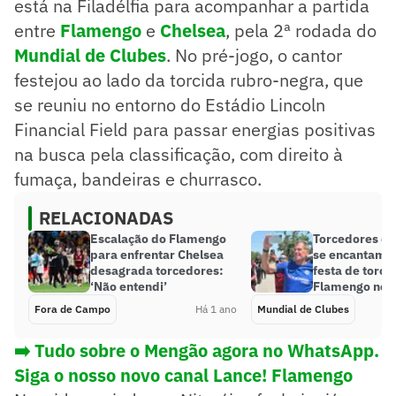
está na Filadélfia para acompanhar a partida
entre
Flamengo
e
Chelsea
, pela 2ª rodada do
Mundial de Clubes
. No pré-jogo, o cantor
festejou ao lado da torcida rubro-negra, que
se reuniu no entorno do Estádio Lincoln
Financial Field para passar energias positivas
na busca pela classificação, com direito à
fumaça, bandeiras e churrasco.
RELACIONADAS
Escalação do Flamengo
Torcedores do
para enfrentar Chelsea
se encantam e
desagrada torcedores:
festa de torc
‘Não entendi’
Flamengo no 
Fora de Campo
Há 1 ano
Mundial de Clubes
➡️ Tudo sobre o Mengão agora no WhatsApp.
Siga o nosso novo canal Lance! Flamengo