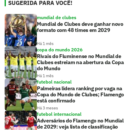
SUGERIDA PARA VOCÊ!
mundial de clubes
Mundial de Clubes deve ganhar novo
formato com 48 times em 2029
Há 1 mês
copa do mundo 2026
Rivais do Fluminense no Mundial de
Clubes estreiam na abertura da Copa
do Mundo
Há 1 mês
futebol nacional
Palmeiras lidera ranking por vaga na
Copa do Mundo de Clubes; Flamengo
está confirmado
Há 3 meses
futebol internacional
Adversários do Flamengo no Mundial
de 2029: veja lista de classificação