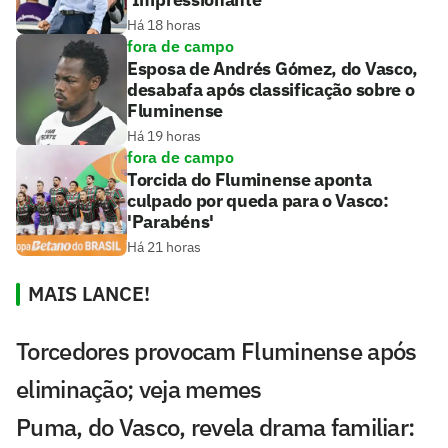
Há 18 horas
fora de campo
Esposa de Andrés Gómez, do Vasco,
desabafa após classificação sobre o
Fluminense
Há 19 horas
fora de campo
Torcida do Fluminense aponta
culpado por queda para o Vasco:
'Parabéns'
Há 21 horas
MAIS LANCE!
Torcedores provocam Fluminense após
eliminação; veja memes
Puma, do Vasco, revela drama familiar: