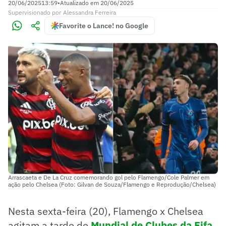
20/06/2025
13:59
•
Atualizado em
20/06/2025
Supervisionado
por
Alessandra Ferreira
Favorite o Lance! no Google
Arrascaeta e De La Cruz comemorando gol pelo Flamengo/Cole Palmer em
ação pelo Chelsea (Foto: Gilvan de Souza/Flamengo e Reprodução/Chelsea)
Nesta sexta-feira (20), Flamengo x Chelsea
agitam a tarde de
Mundial de Clubes da Fifa
.