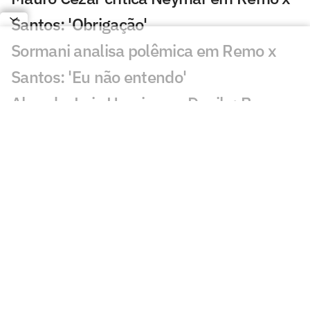
Santos: 'Obrigação'
Sormani analisa polêmica em Remo x
Santos: 'Eu não entendo'
Almada, Luiz Henrique e Danilo: Braune
é sincero sobre negociações
Patrocinador do Corinthians negocia
transmissão de torneio
Goiás comete gafe nas redes sociais em
post para ídolo
Europeus reagem a Estevão em Chelsea
x Juventus: 'Precisa'