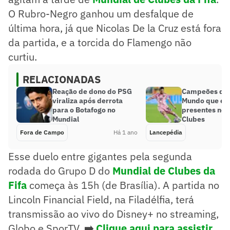
O Rubro-Negro ganhou um desfalque de
última hora, já que Nicolas De la Cruz está fora
da partida, e a torcida do Flamengo não
curtiu.
RELACIONADAS
Reação de dono do PSG
Campeões da 
viraliza após derrota
Mundo que es
para o Botafogo no
presentes no 
Mundial
Clubes
Fora de Campo
Há 1 ano
Lancepédia
Esse duelo entre gigantes pela segunda
rodada do Grupo D do
Mundial de Clubes da
Fifa
começa às 15h (de Brasília). A partida no
Lincoln Financial Field, na Filadélfia, terá
transmissão ao vivo do Disney+ no streaming,
Globo e SporTV.
➡️
Clique aqui para assistir