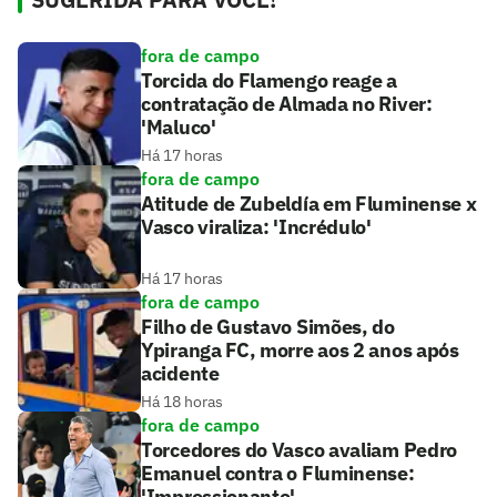
fora de campo
Torcida do Flamengo reage a
contratação de Almada no River:
'Maluco'
Há 17 horas
fora de campo
Atitude de Zubeldía em Fluminense x
Vasco viraliza: 'Incrédulo'
Há 17 horas
fora de campo
Filho de Gustavo Simões, do
Ypiranga FC, morre aos 2 anos após
acidente
Há 18 horas
fora de campo
Torcedores do Vasco avaliam Pedro
Emanuel contra o Fluminense:
'Impressionante'