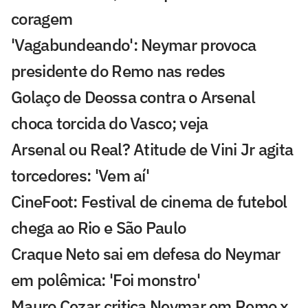
coragem
'Vagabundeando': Neymar provoca
presidente do Remo nas redes
Golaço de Deossa contra o Arsenal
choca torcida do Vasco; veja
Arsenal ou Real? Atitude de Vini Jr agita
torcedores: 'Vem aí'
CineFoot: Festival de cinema de futebol
chega ao Rio e São Paulo
Craque Neto sai em defesa do Neymar
em polêmica: 'Foi monstro'
Mauro Cezar critica Neymar em Remo x