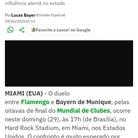
influência alemã no estado
Por
Lucas Bayer
•
Enviado Especial
29/06/2025
15:13
Favorite o Lance! no Google
MIAMI (EUA)
- O duelo
entre
Flamengo
e
Bayern de Munique
, pelas
oitavas de final do
Mundial de Clubes
, ocorre
neste domingo (29), às 17h (de Brasília), no
Hard Rock Stadium, em Miami, nos Estados
Unidos. O confronto é muito esperado por