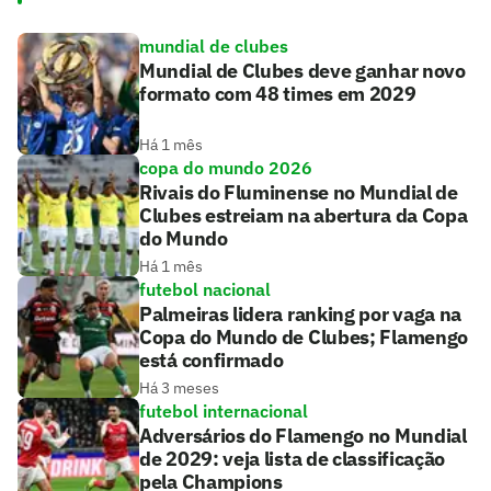
mundial de clubes
Mundial de Clubes deve ganhar novo
formato com 48 times em 2029
Há 1 mês
copa do mundo 2026
Rivais do Fluminense no Mundial de
Clubes estreiam na abertura da Copa
do Mundo
Há 1 mês
futebol nacional
Palmeiras lidera ranking por vaga na
Copa do Mundo de Clubes; Flamengo
está confirmado
Há 3 meses
futebol internacional
Adversários do Flamengo no Mundial
de 2029: veja lista de classificação
pela Champions