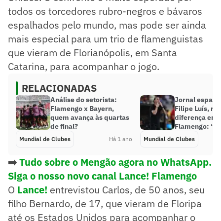
todos os torcedores rubro-negros e bávaros
espalhados pelo mundo, mas pode ser ainda
mais especial para um trio de flamenguistas
que vieram de Florianópolis, em Santa
Catarina, para acompanhar o jogo.
RELACIONADAS
Análise do setorista:
Jornal espanh
Flamengo x Bayern,
Filipe Luís, m
quem avança às quartas
diferença em 
de final?
Flamengo: ‘Su
Mundial de Clubes
Há 1 ano
Mundial de Clubes
➡️
Tudo sobre o Mengão agora no WhatsApp.
Siga o nosso novo canal Lance! Flamengo
O
Lance!
entrevistou Carlos, de 50 anos, seu
filho Bernardo, de 17, que vieram de Floripa
até os Estados Unidos para acompanhar o