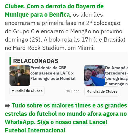
Clubes
.
Com a derrota do Bayern de
Munique para o Benfica
, os alemães
encerraram a primeira fase na 2ª colocação
do Grupo C e encaram o Mengão no próximo
domingo (29). A bola rola às 17h (de Brasília)
no Hard Rock Stadium, em Miami.
RELACIONADAS
Presidente da CBF
Do Amapá a O
comparece em LAFC x
torcedores e
Flamengo pelo Mundial
‘peregrinação’
Flamengo no 
Mundial de Clubes
Há 1 ano
Mundial de Clubes
➡️
Tudo sobre os maiores times e as grandes
estrelas do futebol no mundo afora agora no
WhatsApp. Siga o nosso canal Lance!
Futebol Internacional