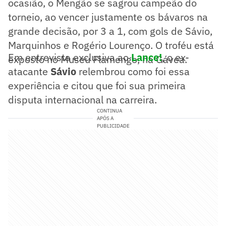
ocasião, o Mengão se sagrou campeão do
torneio, ao vencer justamente os bávaros na
grande decisão, por 3 a 1, com gols de Sávio,
Marquinhos e Rogério Lourenço. O troféu está
Em entrevista exclusiva ao
Lance!
, o ex-
exposto no Museu Flamengo, na Gávea.
atacante
Sávio
relembrou como foi essa
experiência e citou que foi sua primeira
disputa internacional na carreira.
CONTINUA
APÓS A
PUBLICIDADE