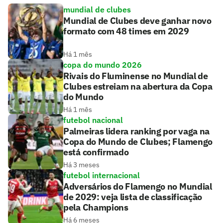
mundial de clubes
Mundial de Clubes deve ganhar novo
formato com 48 times em 2029
Há 1 mês
copa do mundo 2026
Rivais do Fluminense no Mundial de
Clubes estreiam na abertura da Copa
do Mundo
Há 1 mês
futebol nacional
Palmeiras lidera ranking por vaga na
Copa do Mundo de Clubes; Flamengo
está confirmado
Há 3 meses
futebol internacional
Adversários do Flamengo no Mundial
de 2029: veja lista de classificação
pela Champions
Há 6 meses