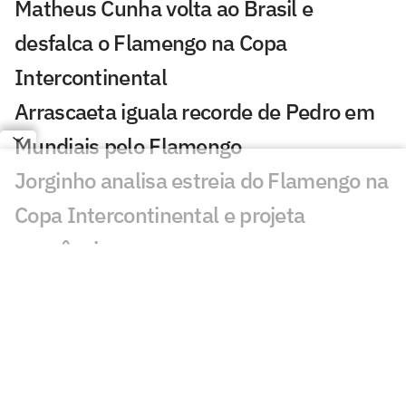
Matheus Cunha volta ao Brasil e
desfalca o Flamengo na Copa
Intercontinental
Arrascaeta iguala recorde de Pedro em
Mundiais pelo Flamengo
Jorginho analisa estreia do Flamengo na
Copa Intercontinental e projeta
sequência
Bruno Henrique analisa confronto com
Cruz Azul e projeta próximo jogo:
'Mundial sempre é difícil'
Jogadores do Flamengo estão