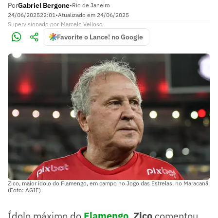
Por
Gabriel Bergone
•
Rio de Janeiro
24/06/2025
22:01
•
Atualizado em
24/06/2025
Supervisionado
por
Marcelo Velloso
Favorite o Lance! no Google
Zico, maior ídolo do Flamengo, em campo no Jogo das Estrelas, no Maracanã
(Foto: AGIF)
Ídolo máximo do
Flamengo
,
Zico
comentou