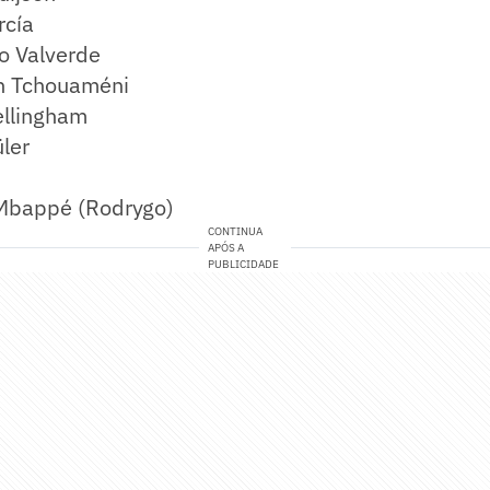
rcía
o Valverde
n Tchouaméni
ellingham
ler
 Mbappé (Rodrygo)
CONTINUA
APÓS A
PUBLICIDADE