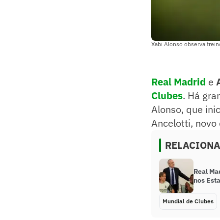
Xabi Alonso observa trein
Real Madrid
e
Clubes
. Há gra
Alonso, que ini
Ancelotti, nov
RELACION
Real Ma
nos Est
Mundial de Clubes