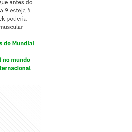
gue antes do
a 9 esteja à
ck poderia
 muscular
s do Mundial
ol no mundo
ternacional