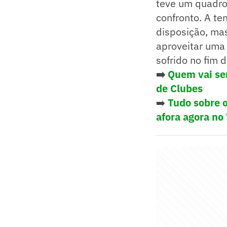
teve um quadro 
confronto. A te
disposição, ma
aproveitar uma
sofrido no fim 
➡️
Quem vai ser
de Clubes
➡️
Tudo sobre o
afora agora no