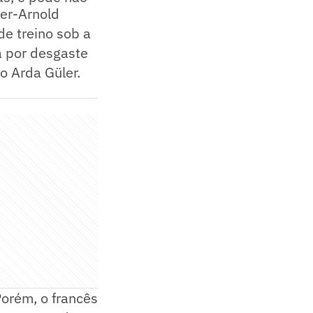
der-Arnold
de treino sob a
a por desgaste
co Arda Güler.
Porém, o francês