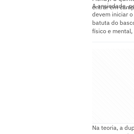
A ansiedade, po
entrar em camp
devem iniciar o
batuta do basco
físico e mental
Na teoria, a du