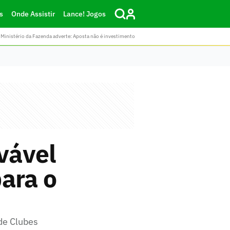
s
Onde Assistir
Lance! Jogos
Ministério da Fazenda adverte: Aposta não é investimento
vável
ara o
de Clubes