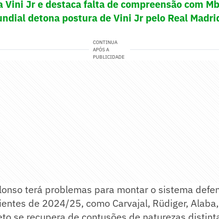
ca Vini Jr e destaca falta de compreensão com M
ial detona postura de Vini Jr pelo Real Madrid
CONTINUA
APÓS A
PUBLICIDADE
Alonso terá problemas para montar o sistema defe
entes de 2024/25, como Carvajal, Rüdiger, Alaba, 
to se recupera de contusões de naturezas distint