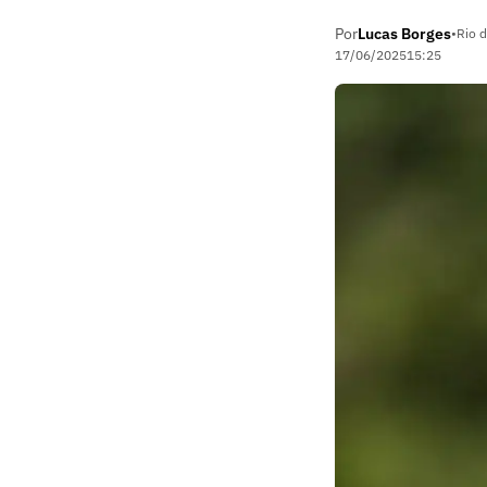
Por
Lucas Borges
•
Rio d
17/06/2025
15:25