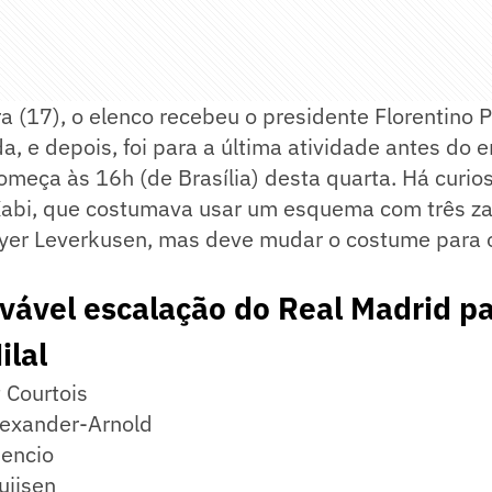
ra (17), o elenco recebeu o presidente Florentino
da, e depois, foi para a última atividade antes do
omeça às 16h (de Brasília) desta quarta. Há curio
bi, que costumava usar um esquema com três za
Bayer Leverkusen, mas deve mudar o costume para 
rovável escalação do Real Madrid p
ilal
 Courtois
lexander-Arnold
sencio
uijsen