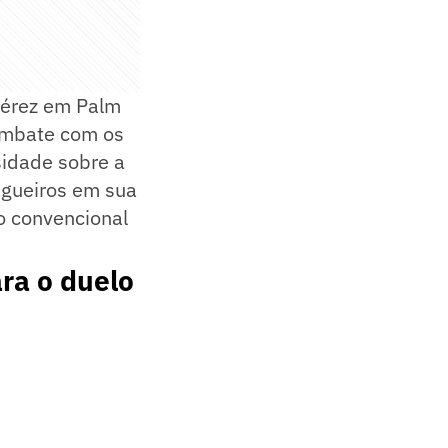
 Pérez em Palm
 embate com os
sidade sobre a
gueiros em sua
o convencional
ara o duelo