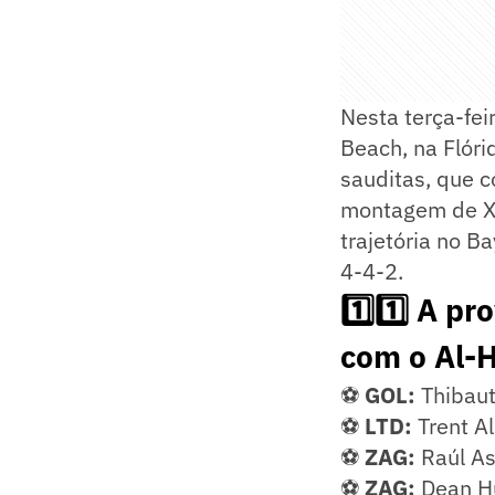
Nesta terça-fei
Beach, na Flóri
sauditas, que c
montagem de Xa
trajetória no 
4-4-2.
1️⃣1️⃣ A p
com o Al-H
⚽
GOL:
Thibaut
⚽
LTD:
Trent A
⚽
ZAG:
Raúl A
⚽
ZAG:
Dean H