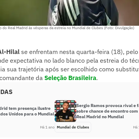
o do Real Madrid às vésperas da estreia no Mundial de Clubes (Foto: Divulgação)
Al-Hilal
se enfrentam nesta quarta-feira (18), pel
nde expectativa no lado blanco pela estreia do téc
cia sua trajetória após ser escolhido como substitu
o comandante da
Seleção Brasileira
.
ADAS
Sergio Ramos provoca rival e f
drid tem presença ilustre
sobre chance de encontro com
ados Unidos para o Mundial
Real Madrid no Mundial
Há 1 ano
Mundial de Clubes
Há 