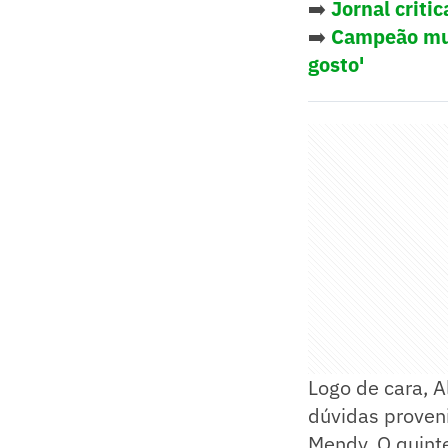
➡️
Jornal criti
➡️
Campeão mund
gosto'
Logo de cara, 
dúvidas proveni
Mendy. O quinte