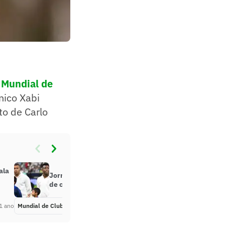
o
Mundial de
nico Xabi
to de Carlo
ala
Jornal critica Vini Jr e destaca falta
de compreensão com Mbappé
1 ano
Mundial de Clubes
Há 1 ano