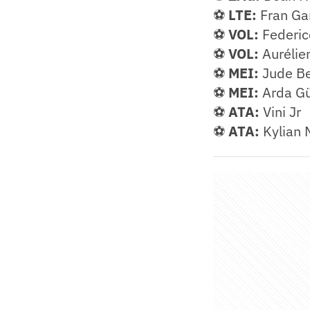
⚽
LTE:
Fran Ga
⚽
VOL:
Federic
⚽
VOL:
Aurélie
⚽
MEI:
Jude B
⚽
MEI:
Arda Gü
⚽
ATA:
Vini Jr
⚽
ATA:
Kylian