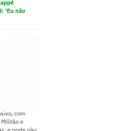
bappé
: 'Eu não
nsivo, com
Militão e
as, e pode não