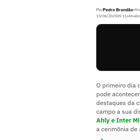
Por
Pedro Brandão
•
Rio
15/06/2025
05:11
•
Atuali
O primeiro dia 
pode acontecer
destaques da c
campo a sua di
Ahly e Inter M
a cerimônia de 