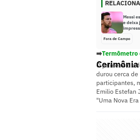
RELACION
Messi es
e deixa 
impress
Fora de Campo
➡️
Termômetro d
Cerimônia
O primeiro dia 
durou cerca de
participantes, 
Emilio Estefan
"Uma Nova Era