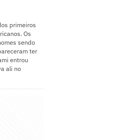
dos primeiros
ricanos. Os
 nomes sendo
 pareceram ter
ami entrou
a ali no