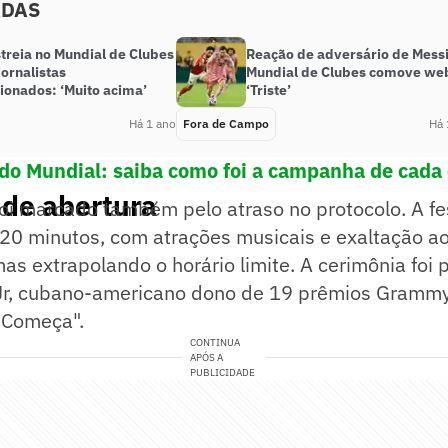
ADAS
treia no Mundial de Clubes
Reação de adversário de Messi
jornalistas
Mundial de Clubes comove we
ionados: ‘Muito acima’
‘Triste’
Há 1 ano
Fora de Campo
Há 
o Mundial: saiba como foi a campanha de cada
 de abertura
foi marcado também pelo atraso no protocolo. A fe
 20 minutos, com atrações musicais e exaltação a
mas extrapolando o horário limite. A cerimônia foi 
 Jr, cubano-americano dono de 19 prêmios Gramm
 Começa".
CONTINUA
APÓS A
PUBLICIDADE