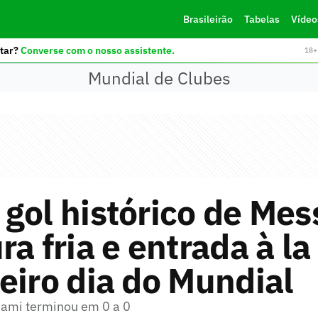
Brasileirão
Tabelas
Vídeo
tar?
Converse com o nosso assistente.
18+ 
Mundial de Clubes
gol histórico de Mess
ra fria e entrada à l
eiro dia do Mundial
Miami terminou em 0 a 0