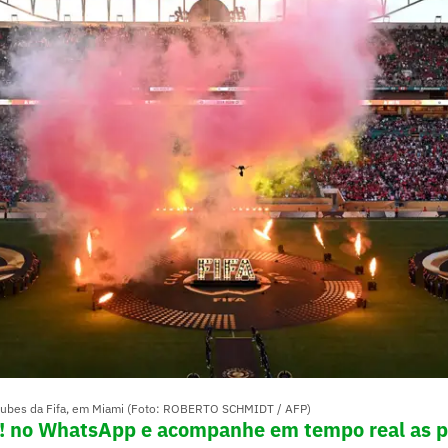
Clubes da Fifa, em Miami (Foto: ROBERTO SCHMIDT / AFP)
e! no WhatsApp e acompanhe em tempo real as p