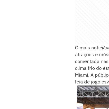
O mais noticiáve
atrações e mús
comentada nas t
clima frio do 
Miami. A públi
feia de jogo es