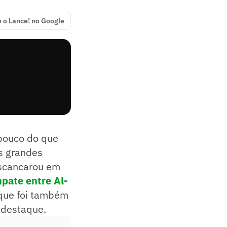
e o Lance! no Google
 pouco do que
s grandes
escancarou em
pate entre Al-
 que foi também
 destaque.