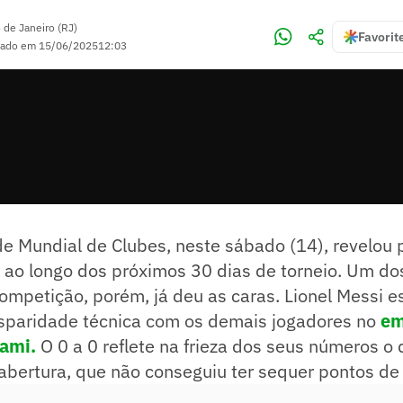
 de Janeiro (RJ)
Favorit
zado em
15/06/2025
12:03
de Mundial de Clubes, neste sábado (14), revelou
 ao longo dos próximos 30 dias de torneio. Um do
ompetição, porém, já deu as caras. Lionel Messi 
sparidade técnica com os demais jogadores no
em
iami.
O 0 a 0 reflete na frieza dos seus números o
abertura, que não conseguiu ter sequer pontos de