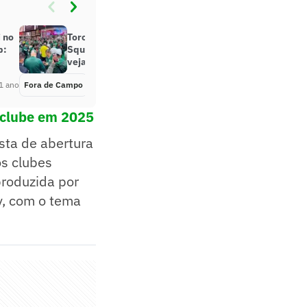
 no
Torcida do Palmeiras invade Times
b:
Square e faz festa em Nova York;
veja vídeo
1 ano
Fora de Campo
Há 1 ano
 clube em 2025
sta de abertura
os clubes
produzida por
y, com o tema