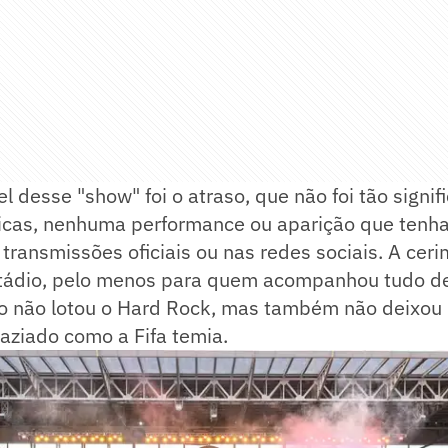
l desse "show" foi o atraso, que não foi tão signifi
icas, nenhuma performance ou aparição que tenha
ransmissões oficiais ou nas redes sociais. A cerim
estádio, pelo menos para quem acompanhou tudo d
co não lotou o Hard Rock, mas também não deixo
vaziado como a Fifa temia.