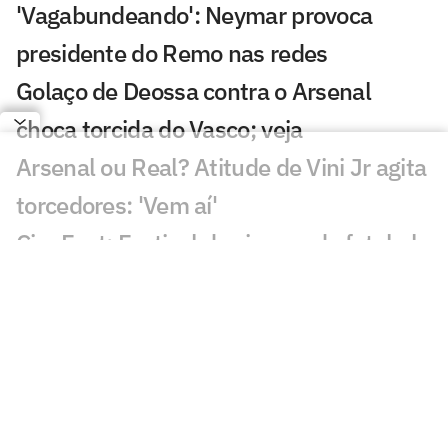
'Vagabundeando': Neymar provoca
presidente do Remo nas redes
Golaço de Deossa contra o Arsenal
choca torcida do Vasco; veja
Arsenal ou Real? Atitude de Vini Jr agita
torcedores: 'Vem aí'
CineFoot: Festival de cinema de futebol
chega ao Rio e São Paulo
Craque Neto sai em defesa do Neymar
em polêmica: 'Foi monstro'
Mauro Cezar critica Neymar em Remo x
Santos: 'Obrigação'