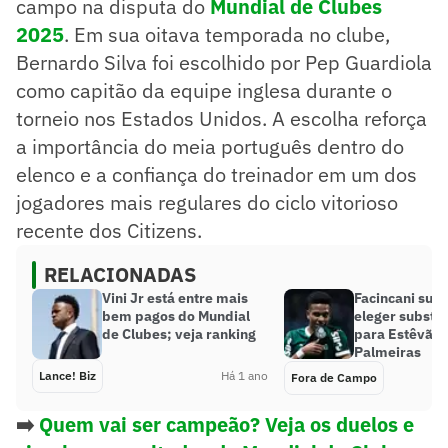
campo na disputa do
Mundial de Clubes
2025
. Em sua oitava temporada no clube,
Bernardo Silva foi escolhido por Pep Guardiola
como capitão da equipe inglesa durante o
torneio nos Estados Unidos. A escolha reforça
a importância do meia português dentro do
elenco e a confiança do treinador em um dos
jogadores mais regulares do ciclo vitorioso
recente dos Citizens.
RELACIONADAS
Vini Jr está entre mais
Facincani sur
bem pagos do Mundial
eleger substit
de Clubes; veja ranking
para Estêvão 
Palmeiras
Lance! Biz
Há 1 ano
Fora de Campo
➡️
Quem vai ser campeão? Veja os duelos e