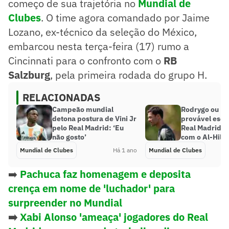
começo de sua trajetória no
Mundial de
Clubes
. O time agora comandado por Jaime
Lozano, ex-técnico da seleção do México,
embarcou nesta terça-feira (17) rumo a
Cincinnati para o confronto com o
RB
Salzburg
, pela primeira rodada do grupo H.
RELACIONADAS
Campeão mundial
Rodrygo ou M
detona postura de Vini Jr
provável esca
pelo Real Madrid: ‘Eu
Real Madrid p
não gosto’
com o Al-Hilal
Mundial de Clubes
Há 1 ano
Mundial de Clubes
➡️
Pachuca faz homenagem e deposita
crença em nome de 'luchador' para
surpreender no Mundial
➡️
Xabi Alonso 'ameaça' jogadores do Real