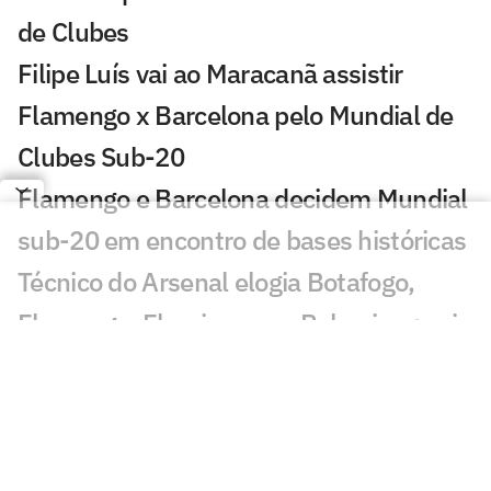
de Clubes
Filipe Luís vai ao Maracanã assistir
Flamengo x Barcelona pelo Mundial de
Clubes Sub-20
Flamengo e Barcelona decidem Mundial
sub-20 em encontro de bases históricas
Técnico do Arsenal elogia Botafogo,
Flamengo, Fluminense e Palmeiras; veja
José Mourinho revela ter torcido para
brasileiro no Mundial
Coritiba acerta com atacante que
disputou o Mundial de Clubes