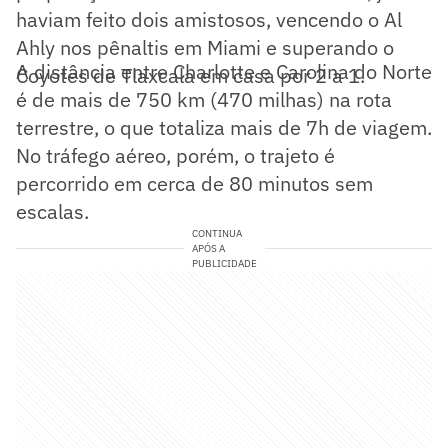
haviam feito dois amistosos, vencendo o Al
Ahly nos pênaltis em Miami e superando o
A distância entre Charlotte e Carolina do Norte
Coyotes de Tlaxcala em casa por 2 a 1.
é de mais de 750 km (470 milhas) na rota
terrestre, o que totaliza mais de 7h de viagem.
No tráfego aéreo, porém, o trajeto é
percorrido em cerca de 80 minutos sem
escalas.
CONTINUA
APÓS A
PUBLICIDADE