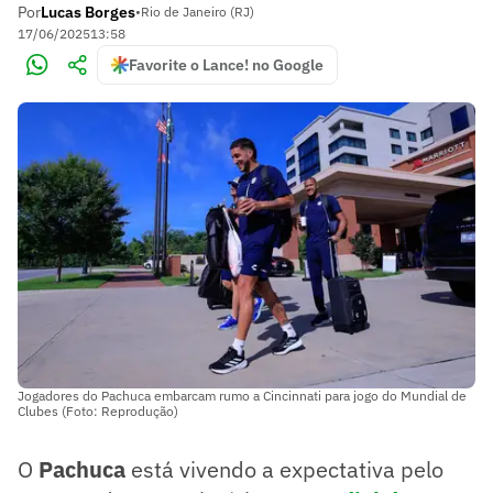
Por
Lucas Borges
•
Rio de Janeiro (RJ)
17/06/2025
13:58
Favorite o Lance! no Google
Jogadores do Pachuca embarcam rumo a Cincinnati para jogo do Mundial de
Clubes (Foto: Reprodução)
O
Pachuca
está vivendo a expectativa pelo