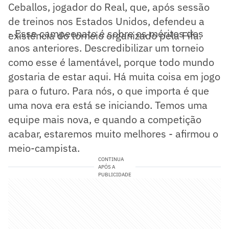
Ceballos, jogador do Real, que, após sessão
de treinos nos Estados Unidos, defendeu a
- Esse campeonato é sobre os méritos dos
existência do torneio organizado pela Fifa.
anos anteriores. Descredibilizar um torneio
como esse é lamentável, porque todo mundo
gostaria de estar aqui. Há muita coisa em jogo
para o futuro. Para nós, o que importa é que
uma nova era está se iniciando. Temos uma
equipe mais nova, e quando a competição
acabar, estaremos muito melhores - afirmou o
meio-campista.
CONTINUA
APÓS A
PUBLICIDADE