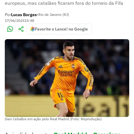
europeus, mas catalães ficaram fora do torneio da Fifa
Por
Lucas Borges
•
Rio de Janeiro (RJ)
17/06/2025
15:48
Favorite o Lance! no Google
Dani Ceballos em ação pelo Real Madrid (Foto: Reprodução)