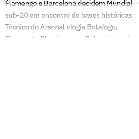
Flamengo e Barcelona decidem Mundial
sub-20 em encontro de bases históricas
Técnico do Arsenal elogia Botafogo,
Flamengo, Fluminense e Palmeiras; veja
José Mourinho revela ter torcido para
brasileiro no Mundial
Coritiba acerta com atacante que
disputou o Mundial de Clubes
Jornal europeu crava crise de time após
o Mundial de Clubes: 'O pior da história'
Chelsea anuncia primeiro reforço após
título do Mundial de Clubes