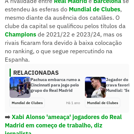
A rivalidade entre
Real Madrid
e
Barcelona
se
estendeu às esferas do
Mundial de Clubes
,
mesmo diante da ausência dos catalães. O
clube da capital se qualificou pelos títulos da
Champions
de 2021/22 e 2023/24, mas os
rivais ficaram fora devido à baixa colocação
no ranking, o que segue repercutindo na
Espanha.
RELACIONADAS
Pachuca embarca rumo a
Jogador do Re
Cincinnati para jogo pelo
crava favorito
grupo do Real Madrid
Mundial: ‘Sem
Mundial de Clubes
Há 1 ano
Mundial de Clubes
➡️
Xabi Alonso 'ameaça' jogadores do Real
Madrid em começo de trabalho, diz
jornalista