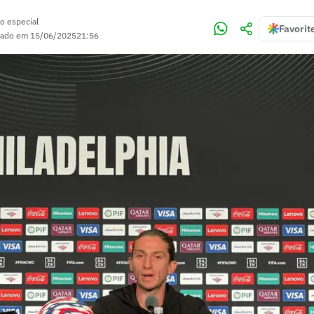
o especial
Favorit
zado em
15/06/2025
21:56