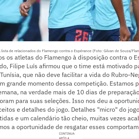
a lista de relacionados do Flamengo contra o Espérance (Foto: Gilvan de Souza/Fl
s os atletas do Flamengo à disposição contra o E
o, Filipe Luís afirmou que o time está motivado p
Tunísia, que não deve facilitar a vida do Rubro-Ne
um grande momento dessa competição. Estamos p
mana, na verdade mais de 10 dias de preparação,
oram para suas seleções. Isso nos deu a oportuni
ceitos e detalhes do jogo. Detalhes "micro" do jog
tidas e um calendário tão cheio, muitas vezes ac
mos a oportunidade de resgatar esses comportam
CONTINUA
APÓS A