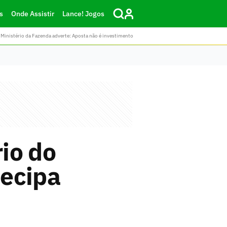
s
Onde Assistir
Lance! Jogos
Ministério da Fazenda adverte: Aposta não é investimento
rio do
tecipa