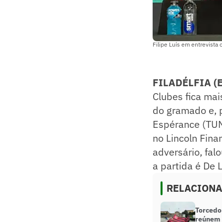
Filipe Luís em entrevista 
FILADÉLFIA (
Clubes fica mai
do gramado e, po
Espérance (TUN)
no Lincoln Finan
adversário, fal
a partida é De L
RELACION
Torcedo
reúnem 