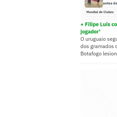
antes da
Mundial de Clubes
+ Filipe Luís 
jogador'
O uruguaio seg
dos gramados d
Botafogo lesio