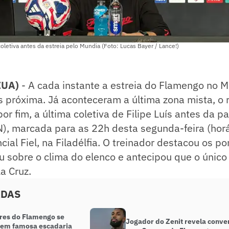
coletiva antes da estreia pelo Mundia (Foto: Lucas Bayer / Lance!)
EUA)
- A cada instante a estreia do Flamengo no M
s próxima. Já aconteceram a última zona mista, o
r fim, a última coletiva de Filipe Luís antes da pa
, marcada para as 22h desta segunda-feira (horár
cial Fiel, na Filadélfia. O treinador destacou os po
ou sobre o clima do elenco e antecipou que o únic
a Cruz.
ADAS
res do Flamengo se
Jogador do Zenit revela conve
em famosa escadaria