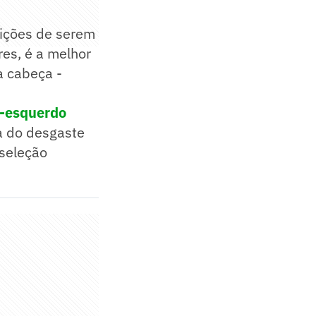
dições de serem
res, é a melhor
a cabeça -
l-esquerdo
ta do desgaste
 seleção