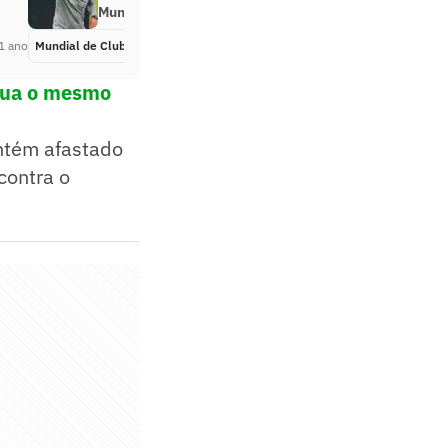
Mundial
1 ano
Mundial de Clubes
Há 1 ano
inua o mesmo
ntém afastado
contra o