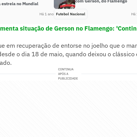
com Gerson, do Flamengo
 estreia no Mundial
Há 1 ano
Futebol Nacional
Há 
comenta situação de Gerson no Flamengo: 'Cont
ue em recuperação de entorse no joelho que o ma
esde o dia 18 de maio, quando deixou o clássico 
nado.
CONTINUA
APÓS A
PUBLICIDADE