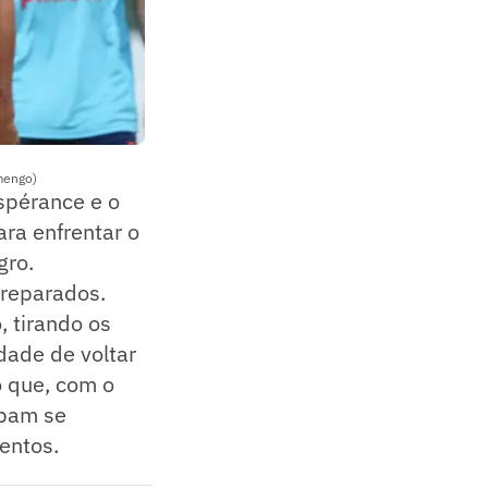
amengo)
spérance e o
ara enfrentar o
gro.
reparados.
 tirando os
dade de voltar
o que, com o
abam se
entos.