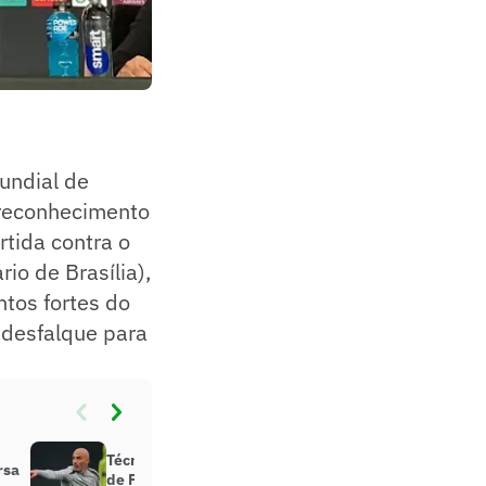
undial de
 reconhecimento
rtida contra o
io de Brasília),
ntos fortes do
o desfalque para
Técnico do Chelsea cita o Flamengo
rsa
de Filipe Luís e traça meta no