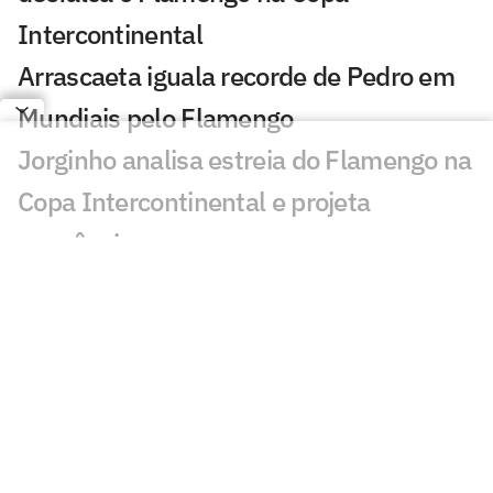
Intercontinental
Arrascaeta iguala recorde de Pedro em
Mundiais pelo Flamengo
Jorginho analisa estreia do Flamengo na
Copa Intercontinental e projeta
sequência
Bruno Henrique analisa confronto com
Cruz Azul e projeta próximo jogo:
'Mundial sempre é difícil'
Jogadores do Flamengo estão
pendurados na Copa Intercontinental?