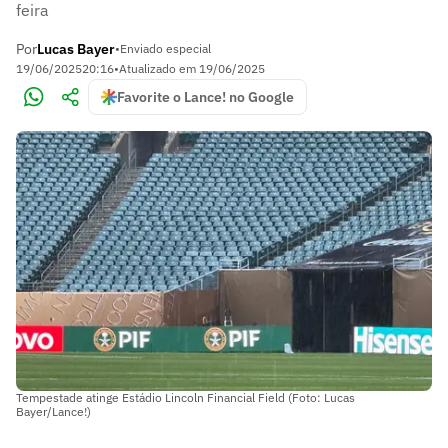
feira
Por
Lucas Bayer
•
Enviado especial
19/06/2025
20:16
•
Atualizado em
19/06/2025
Favorite o Lance! no Google
Tempestade atinge Estádio Lincoln Financial Field (Foto: Lucas
Bayer/Lance!)