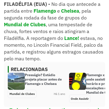
FILADÉLFIA (EUA) -
No dia que antecede a
partida entre
Flamengo
e
Chelsea
, pela
segunda rodada da fase de grupos do
Mundial de Clubes
, uma tempestade de
chuva, fortes ventos e raios atingiram a
Filadélfia. A reportagem do
Lance!
estava, no
momento, no Lincoln Financial Field, palco da
partida, e registrou alguns estragos causados
pelo mau tempo.
RELACIONADAS
Presságio? Estádio
Flamengo x Ch
projeta placar antes de
onde assistir 
Flamengo x Chelsea
horário e pro
escalações do
Mundial de Cl
Mundial de Clubes
Há 1 ano
Onde Assistir