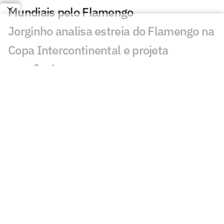
Mundiais pelo Flamengo
Jorginho analisa estreia do Flamengo na
Copa Intercontinental e projeta
sequência
Bruno Henrique analisa confronto com
Cruz Azul e projeta próximo jogo:
'Mundial sempre é difícil'
Jogadores do Flamengo estão
pendurados na Copa Intercontinental?
Entenda regulamento
Veja os gols de Flamengo x Cruz Azul
Flamengo x Cruz Azul: Adriano prevê gol