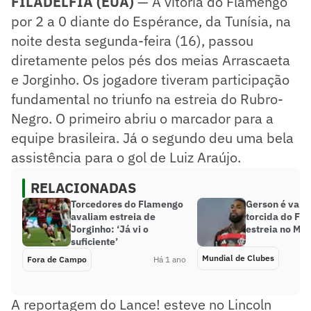
FILADÉLFIA (EUA)
— A vitória do Flamengo
por 2 a 0 diante do Espérance, da Tunísia, na
noite desta segunda-feira (16), passou
diretamente pelos pés dos meias Arrascaeta
e Jorginho. Os jogadore tiveram participação
fundamental no triunfo na estreia do Rubro-
Negro. O primeiro abriu o marcador para a
equipe brasileira. Já o segundo deu uma bela
assistência para o gol de Luiz Araújo.
RELACIONADAS
Torcedores do Flamengo
Gerson é vaia
avaliam estreia de
torcida do Fl
Jorginho: ‘Já vi o
estreia no Mun
suficiente’
Mundial de Clubes
Fora de Campo
Há 1 ano
A reportagem do Lance! esteve no Lincoln