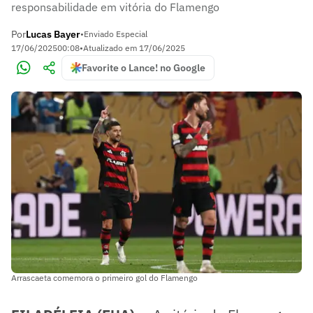
responsabilidade em vitória do Flamengo
Por
Lucas Bayer
•
Enviado Especial
17/06/2025
00:08
•
Atualizado em
17/06/2025
Favorite o Lance! no Google
Arrascaeta comemora o primeiro gol do Flamengo