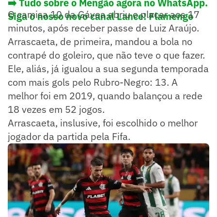
➡️ Tudo sobre o Mengão agora no WhatsApp.
O camisa 10 da Gávea abriu o placar aos 17
Siga o nosso novo canal Lance! Flamengo
minutos, após receber passe de Luiz Araújo.
Arrascaeta, de primeira, mandou a bola no
contrapé do goleiro, que não teve o que fazer.
Ele, aliás, já igualou a sua segunda temporada
com mais gols pelo Rubro-Negro: 13. A
melhor foi em 2019, quando balançou a rede
18 vezes em 52 jogos.
Arrascaeta, inslusive, foi escolhido o melhor
jogador da partida pela Fifa.