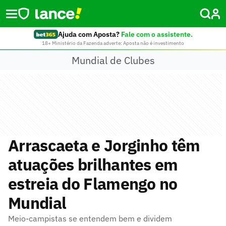
Ajuda com Aposta?
Fale com o assistente.
18+ Ministério da Fazenda adverte: Aposta não é investimento
Mundial de Clubes
Arrascaeta e Jorginho têm
atuações brilhantes em
estreia do Flamengo no
Mundial
Meio-campistas se entendem bem e dividem