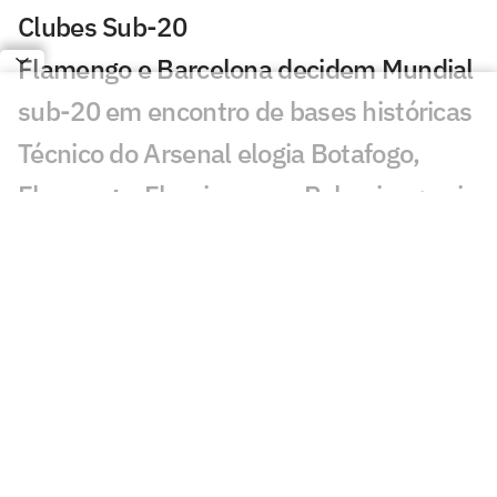
Clubes Sub-20
Flamengo e Barcelona decidem Mundial
sub-20 em encontro de bases históricas
Técnico do Arsenal elogia Botafogo,
Flamengo, Fluminense e Palmeiras; veja
José Mourinho revela ter torcido para
brasileiro no Mundial
Coritiba acerta com atacante que
disputou o Mundial de Clubes
Jornal europeu crava crise de time após
o Mundial de Clubes: 'O pior da história'
Chelsea anuncia primeiro reforço após