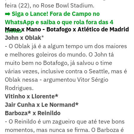
feira (22), no Rose Bowl Stadium.
➡️ Siga o Lance! Fora de Campo no
WhatsApp e saiba o que rola fora das 4
Mano x Mano - Botafogo x Atlético de Madrid
linhas
John x Oblak
*
- O Oblak já é a algum tempo um dos maiores
e melhores goleiros do mundo. O John tá
muito bem no Botafogo, já salvou o time
várias vezes, inclusive contra o Seattle, mas é
Oblak nessa - argumentou Vitor Sérgio
Rodrigues.
Vitinho x Llorente*
Jair Cunha x Le Normand*
Barboza* x Reinildo
- O Reinildo é um zagueiro que até teve bons
momentos, mas nunca se firma. O Barboza é