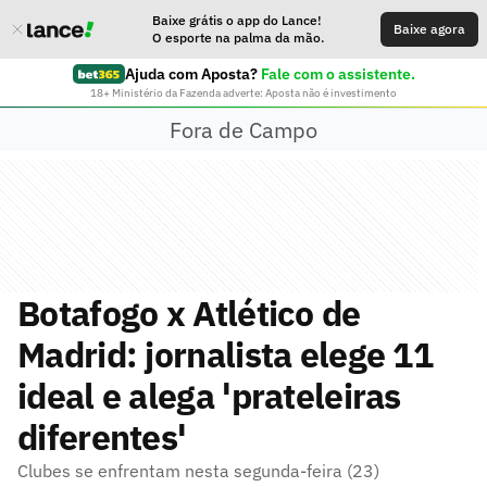
Baixe grátis o app do Lance!
Baixe agora
O esporte na palma da mão.
Ajuda com Aposta?
Fale com o assistente.
18+ Ministério da Fazenda adverte: Aposta não é investimento
Fora de Campo
Botafogo x Atlético de
Madrid: jornalista elege 11
ideal e alega 'prateleiras
diferentes'
Clubes se enfrentam nesta segunda-feira (23)