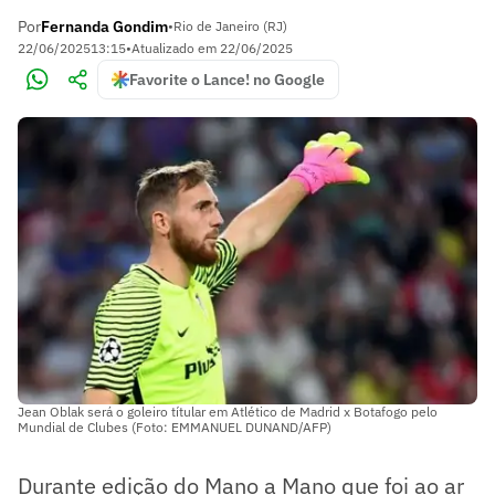
Por
Fernanda Gondim
•
Rio de Janeiro (RJ)
22/06/2025
13:15
•
Atualizado em
22/06/2025
Favorite o Lance! no Google
Jean Oblak será o goleiro títular em Atlético de Madrid x Botafogo pelo
Mundial de Clubes (Foto: EMMANUEL DUNAND/AFP)
Durante edição do Mano a Mano que foi ao ar