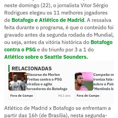
neste domingo (22), o jornalista Vitor Sérgio
Rodrigues elegeu os 11 melhores jogadores
de
Botafogo e Atlético de Madrid
. A ressalva
feita durante o programa, é que o conteúdo foi
gravado antes da segunda rodada do Mundial,
ou seja, antes da vitória histórica do
Botafogo
contra o PSG
e do triunfo por 3 a 1 do
Atlético sobre o Seattle Sounders.
RELACIONADAS
Discurso de Marlon
Campeão mun
Freitas contra o PSG
ironiza fala d
viraliza e agita
sobre o Palme
torcedores do Botafogo
‘Mentindo be
Fora de Campo
Há 1 ano
Fora de Campo
Atlético de Madrid x Botafogo se enfrentam a
partir das 16h (de Brasília), nesta segunda-