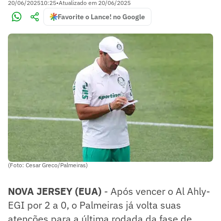
20/06/2025
10:25
•
Atualizado em
20/06/2025
Favorite o Lance! no Google
(Foto: Cesar Greco/Palmeiras)
NOVA JERSEY (EUA)
- Após vencer o Al Ahly-
EGI por 2 a 0, o Palmeiras já volta suas
atenções para a última rodada da fase de