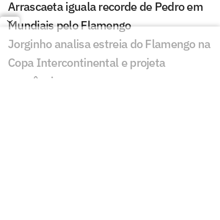
Arrascaeta iguala recorde de Pedro em
Mundiais pelo Flamengo
Jorginho analisa estreia do Flamengo na
Copa Intercontinental e projeta
sequência
Bruno Henrique analisa confronto com
Cruz Azul e projeta próximo jogo:
'Mundial sempre é difícil'
Jogadores do Flamengo estão
pendurados na Copa Intercontinental?
Entenda regulamento
Veja os gols de Flamengo x Cruz Azul