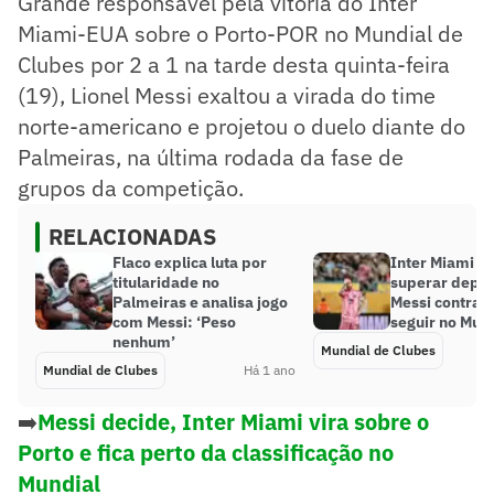
Grande responsável pela vitória do Inter
Miami-EUA sobre o Porto-POR no Mundial de
Clubes por 2 a 1 na tarde desta quinta-feira
(19), Lionel Messi exaltou a virada do time
norte-americano e projetou o duelo diante do
Palmeiras, na última rodada da fase de
grupos da competição.
RELACIONADAS
Flaco explica luta por
Inter Miami te
titularidade no
superar depe
Palmeiras e analisa jogo
Messi contra o
com Messi: ‘Peso
seguir no Mun
nenhum’
Mundial de Clubes
Mundial de Clubes
Há 1 ano
➡️
Messi decide, Inter Miami vira sobre o
Porto e fica perto da classificação no
Mundial