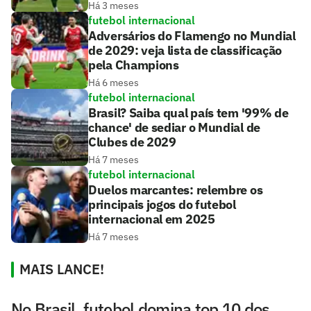
Há 3 meses
futebol internacional
Adversários do Flamengo no Mundial
de 2029: veja lista de classificação
pela Champions
Há 6 meses
futebol internacional
Brasil? Saiba qual país tem '99% de
chance' de sediar o Mundial de
Clubes de 2029
Há 7 meses
futebol internacional
Duelos marcantes: relembre os
principais jogos do futebol
internacional em 2025
Há 7 meses
MAIS LANCE!
No Brasil, futebol domina top 10 dos