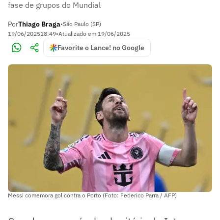
fase de grupos do Mundial
Por
Thiago Braga
•
São Paulo (SP)
19/06/2025
18:49
•
Atualizado em
19/06/2025
Favorite o Lance! no Google
Messi comemora gol contra o Porto (Foto: Federico Parra / AFP)