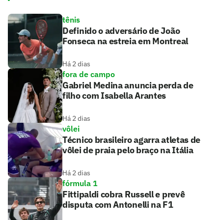
tênis
Definido o adversário de João
Fonseca na estreia em Montreal
Há 2 dias
fora de campo
Gabriel Medina anuncia perda de
filho com Isabella Arantes
Há 2 dias
vôlei
Técnico brasileiro agarra atletas de
vôlei de praia pelo braço na Itália
Há 2 dias
fórmula 1
Fittipaldi cobra Russell e prevê
disputa com Antonelli na F1