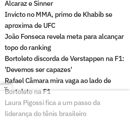
Alcaraz e Sinner
Invicto no MMA, primo de Khabib se
aproxima de UFC
João Fonseca revela meta para alcançar
topo do ranking
Bortoleto discorda de Verstappen na F1:
'Devemos ser capazes'
Rafael Câmara mira vaga ao lado de
Bortoleto na F1
Laura Pigossi fica a um passo da
liderança do tênis brasileiro
Evandro evita pensar em última