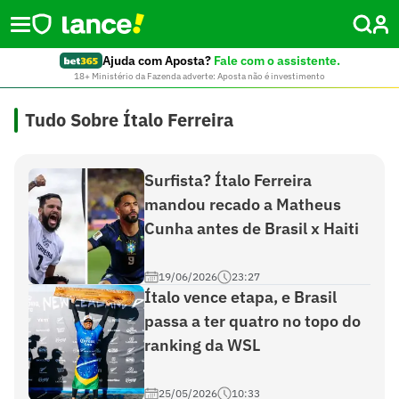
Ajuda com Aposta?
Fale com o assistente.
18+ Ministério da Fazenda adverte: Aposta não é investimento
Tudo Sobre Ítalo Ferreira
Surfista? Ítalo Ferreira
mandou recado a Matheus
Cunha antes de Brasil x Haiti
19/06/2026
23:27
Ítalo vence etapa, e Brasil
passa a ter quatro no topo do
ranking da WSL
25/05/2026
10:33