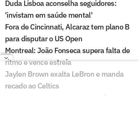
Duda Lisboa aconselha seguidores:
'invistam em saúde mental'
Fora de Cincinnati, Alcaraz tem plano B
para disputar o US Open
Montreal: João Fonseca supera falta de
ritmo e vence estreia
Jaylen Brown exalta LeBron e manda
recado ao Celtics
Leilão de Neymar vende experiências
com Do Bronx e Poatan
Equipe de Bortoleto abre mão de
evoluções no motor para mirar 2028