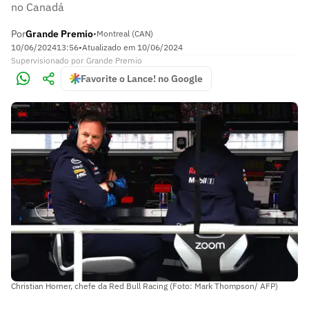
no Canadá
Por
Grande Premio
•
Montreal (CAN)
10/06/2024
13:56
•
Atualizado em
10/06/2024
Supervisionado
por
Grande Premio
Favorite o Lance! no Google
Christian Horner, chefe da Red Bull Racing (Foto: Mark Thompson/ AFP)