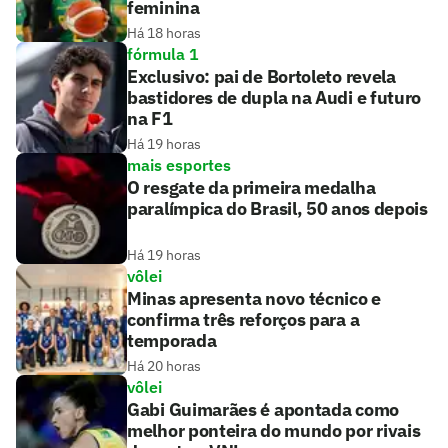
feminina
Há 18 horas
fórmula 1
Exclusivo: pai de Bortoleto revela
bastidores de dupla na Audi e futuro
na F1
Há 19 horas
mais esportes
O resgate da primeira medalha
paralímpica do Brasil, 50 anos depois
Há 19 horas
vôlei
Minas apresenta novo técnico e
confirma três reforços para a
temporada
Há 20 horas
vôlei
Gabi Guimarães é apontada como
melhor ponteira do mundo por rivais