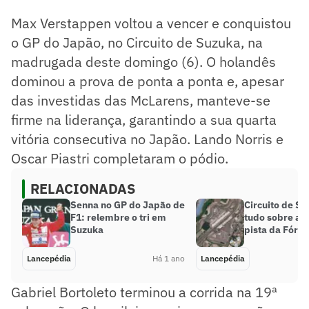
Max Verstappen voltou a vencer e conquistou
o GP do Japão, no Circuito de Suzuka, na
madrugada deste domingo (6). O holandês
dominou a prova de ponta a ponta e, apesar
das investidas das McLarens, manteve-se
firme na liderança, garantindo a sua quarta
vitória consecutiva no Japão. Lando Norris e
Oscar Piastri completaram o pódio.
RELACIONADAS
Senna no GP do Japão de
Circuito de Su
F1: relembre o tri em
tudo sobre a l
Suzuka
pista da Fórm
Lancepédia
Há 1 ano
Lancepédia
Gabriel Bortoleto terminou a corrida na 19ª