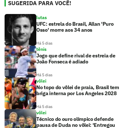
SUGERIDA PARA VOCÊ!
lutas
UFC: estrela do Brasil, Allan 'Puro
Osso' morre aos 34 anos
Há 5 dias
tênis
Jogo que define rival de estreia de
João Fonseca é adiado
Há 5 dias
vôlei
No topo do vôlei de praia, Brasil tem
briga interna por Los Angeles 2028
Há 5 dias
vôlei
Técnico do ouro olímpico defende
pausa de Duda no vôlei: 'Entregou