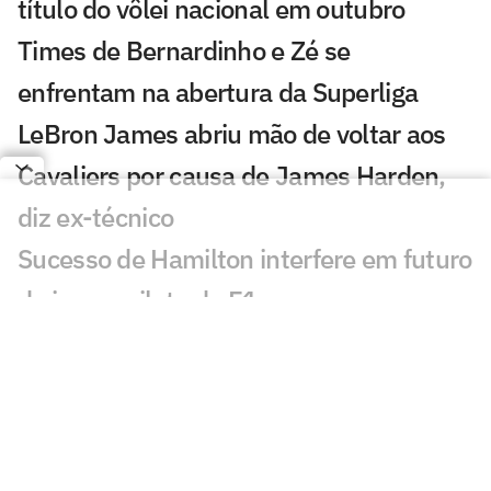
título do vôlei nacional em outubro
Times de Bernardinho e Zé se
enfrentam na abertura da Superliga
LeBron James abriu mão de voltar aos
Cavaliers por causa de James Harden,
diz ex-técnico
Sucesso de Hamilton interfere em futuro
de jovem piloto da F1
João Fonseca tenta quebrar jejum de 22
anos do Brasil no Masters do Canadá
Após lesão no UFC, Conor McGregor
atualiza resultado da cirurgia