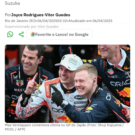
Suzuka
Por
Joyce Rodrigues
Vitor Guedes
•
Rio de Janeiro (RJ)
•
06/04/2025
03:32
•
Atualizado em
06/04/2025
Supervisionado
por
Vitor Guedes
Favorite o Lance! no Google
Max Verstappen comemora vitória no GP do Japão (Foto: Shuji Kajiyama /
POOL / AFP)