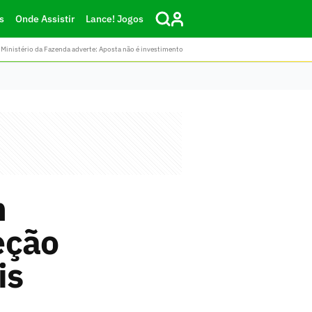
s
Onde Assistir
Lance! Jogos
Ministério da Fazenda adverte: Aposta não é investimento
m
leção
is