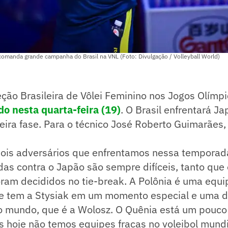
omanda grande campanha do Brasil na VNL (Foto: Divulgação / Volleyball World)
ção Brasileira de Vôlei Feminino nos Jogos Olímpi
ido nesta quarta-feira (19)
. O Brasil enfrentará J
eira fase. Para o técnico José Roberto Guimarães,
dois adversários que enfrentamos nessa temporada
das contra o Japão são sempre difíceis, tanto que
oram decididos no tie-break. A Polônia é uma equ
 e tem a Stysiak em um momento especial e uma 
o mundo, que é a Wolosz. O Quênia está um pouco
s hoje não temos equipes fracas no voleibol mundi