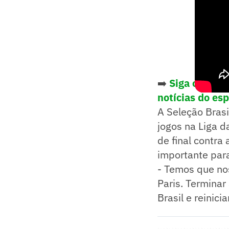
➡️
Siga o Lanc
notícias do es
A Seleção Bras
jogos na Liga d
de final contra 
importante par
- Temos que no
Paris. Terminar
Brasil e reinici