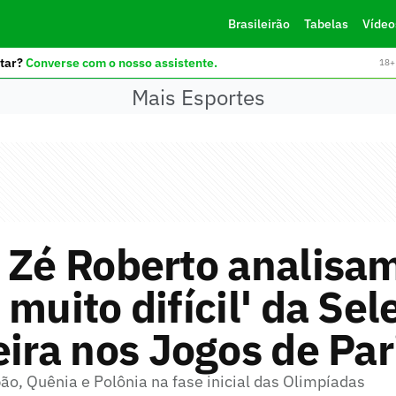
Brasileirão
Tabelas
Vídeo
tar?
Converse com o nosso assistente.
18+ 
Mais Esportes
 Zé Roberto analisa
 muito difícil' da Se
eira nos Jogos de Par
ão, Quênia e Polônia na fase inicial das Olimpíadas