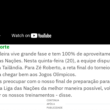
e! no WhatsApp e acompanhe em tempo real as p
porte
ileira vive grande fase e tem 100% de aproveita
as Nações. Nesta quinta-feira (20), a equipe dispu
a Tailândia. Para Zé Roberto, a reta final do tornei
a chegar bem aos Jogos Olímpicos.
s preocupar com o nosso final de preparação para
 a Liga das Nações da melhor maneira possível, vol
ar os nossos treinamentos - disse.
CONTINUA
APÓS A
PUBLICIDADE