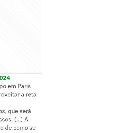
2024
upo em Paris
roveitar a reta
os, que será
os. (...) A
ão de como se